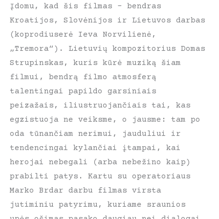
Įdomu, kad šis filmas – bendras
Kroatijos, Slovėnijos ir Lietuvos darbas
(koprodiuserė Ieva Norvilienė,
„Tremora“). Lietuvių kompozitorius Domas
Strupinskas, kuris kūrė muziką šiam
filmui, bendrą filmo atmosferą
talentingai papildo garsiniais
peizažais, iliustruojančiais tai, kas
egzistuoja ne veiksme, o jausme: tam po
oda tūnančiam nerimui, jauduliui ir
tendencingai kylančiai įtampai, kai
herojai nebegali (arba nebežino kaip)
prabilti patys. Kartu su operatoriaus
Marko Brdar darbu filmas virsta
jutiminiu patyrimu, kuriame sraunios
upės ošimas pasako daugiau nei dialogai.