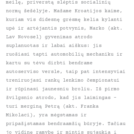
meilę, priverstą slėptis socialinių
normų šešėlyje. Mažame Kroatijos kaime,
kuriam vis didesnę grėsmę kelia kylanti
upė ir artėjantis potvynis, Marko (akt.
Lav Novosel) gyvenimas atrodo
suplanuotas ir labai aiškus: jis
ruošiasi tapti automobilių mechaniku ir
kartu su tėvu dirbti bendrame
autoserviso versle, taip pat intensyviai
treniruojasi rankų lenkimo čempionatui
ir rūpinasi jaunesniu broliu. Iš pirmo
žvilgsnio atrodo, kad jis laimingas –
turi merginą Petrą (akt. Franka
Mikolaci), yra mėgstamas ir
pripažįstamas bendraamžių būryje. Tačiau
jo vidinę ramybę ir mintis sujaukia į