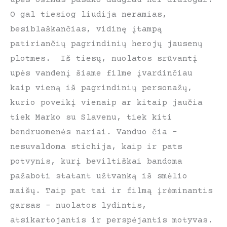
O gal tiesiog liudija neramias,
besiblaškančias, vidinę įtampą
patiriančių pagrindinių herojų jausenų
plotmes. Iš tiesų, nuolatos srūvantį
upės vandenį šiame filme įvardinčiau
kaip vieną iš pagrindinių personažų,
kurio poveikį vienaip ar kitaip jaučia
tiek Marko su Slavenu, tiek kiti
bendruomenės nariai. Vanduo čia –
nesuvaldoma stichija, kaip ir pats
potvynis, kurį beviltiškai bandoma
pažaboti statant užtvanką iš smėlio
maišų. Taip pat tai ir filmą įrėminantis
garsas – nuolatos lydintis,
atsikartojantis ir perspėjantis motyvas.