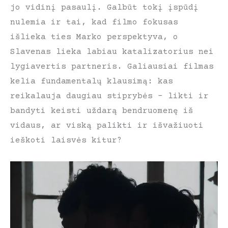
jo vidinį pasaulį. Galbūt tokį įspūdį
nulemia ir tai, kad filmo fokusas
išlieka ties Marko perspektyva, o
Slavenas lieka labiau katalizatorius nei
lygiavertis partneris. Galiausiai filmas
kelia fundamentalų klausimą: kas
reikalauja daugiau stiprybės – likti ir
bandyti keisti uždarą bendruomenę iš
vidaus, ar viską palikti ir išvažiuoti
ieškoti laisvės kitur?