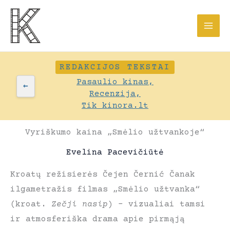
Pereiti
prie
turinio
REDAKCIJOS TEKSTAI
Pasaulio kinas,
←
Recenzija,
Tik kinora.lt
Vyriškumo kaina „Smėlio užtvankoje“
Evelina Pacevičiūtė
Kroatų režisierės Čejen Černić Čanak
ilgametražis filmas „Smėlio užtvanka“
(kroat.
Zečji nasip
) – vizualiai tamsi
ir atmosferiška drama apie pirmąją