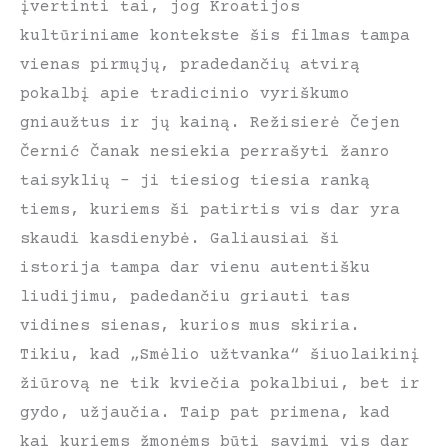
įvertinti tai, jog Kroatijos
kultūriniame kontekste šis filmas tampa
vienas pirmųjų, pradedančių atvirą
pokalbį apie tradicinio vyriškumo
gniaužtus ir jų kainą. Režisierė Čejen
Černić Čanak nesiekia perrašyti žanro
taisyklių – ji tiesiog tiesia ranką
tiems, kuriems ši patirtis vis dar yra
skaudi kasdienybė. Galiausiai ši
istorija tampa dar vienu autentišku
liudijimu, padedančiu griauti tas
vidines sienas, kurios mus skiria.
Tikiu, kad „Smėlio užtvanka“ šiuolaikinį
žiūrovą ne tik kviečia pokalbiui, bet ir
gydo, užjaučia. Taip pat primena, kad
kai kuriems žmonėms būti savimi vis dar