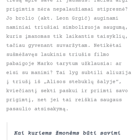
tiesą apie save ir jausmus. Tačiau argi
prigimtis nėra nepalaužiamai stipresnė?
Jo brolio (akt. Leon Grgić) auginami
naminiai triušiai simbolizuoja saugumą,
kuris įmanomas tik laikantis taisyklių,
tačiau gyvenant suvaržytam. Netikėtai
sušmėžavęs laukinis triušis filmo
pabaigoje Marko tarytum užklausia: ar
eisi su manimi? Tai lyg subtili aliuzija
į triušį iš „Alisos stebuklų šalyje“,
kviečiantį sekti paskui ir priimti savo
prigimtį, net jei tai reiškia saugaus
pasaulio atsisakymą.
Kai kuriems žmonėms būti savimi