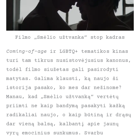
Filmo „Smėlio užtvanka“ stop kadras
Coming-of-age
ir LGBTQ+ tematikos kinas
turi tam tikrus nusistovėjusius kanonus,
todėl filmo siužetas gali pasirodyti
matytas. Galima klausti, ką naujo ši
istorija pasako, ko mes dar nežinome?
Manau, kad „Smėlio užtvanką“ vertėtų
priimti ne kaip bandymą pasakyti kažką
radikaliai naujo, o kaip būtiną ir drąsų
dar vieną balsą, kalbantį apie jaunų
vyrų emocinius sunkumus. Svarbu