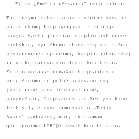
Filmo „Smėlio užtvanka“ stop kadras
Tai intymi istorija apie vidinę kovą ir
pasirinkimą tarp saugumo ir tikrojo
savęs, kartu jautriai narpliojant
queer
santykių, vyriškumo standartų bei mažos
bendruomenės spaudimo, komplikuotos tėvų
ir vaikų tarpusavio dinamikos temas.
Filmas sulaukė nemažai tarptautinio
pripažinimo ir pelnė apdovanojimų
įvairiuose kino festivaliuose,
pavyzdžiui, Tarptautiniame Berlyno kino
festivalyje buvo nominuotas „Teddy
Award“ apdovanojimui, skiriamam
geriausiems LGBTQ+ tematikos filmams.