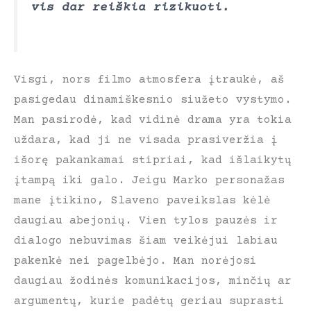
vis dar reiškia rizikuoti.
Visgi, nors filmo atmosfera įtraukė, aš
pasigedau dinamiškesnio siužeto vystymo.
Man pasirodė, kad vidinė drama yra tokia
uždara, kad ji ne visada prasiveržia į
išorę pakankamai stipriai, kad išlaikytų
įtampą iki galo. Jeigu Marko personažas
mane įtikino, Slaveno paveikslas kėlė
daugiau abejonių. Vien tylos pauzės ir
dialogo nebuvimas šiam veikėjui labiau
pakenkė nei pagelbėjo. Man norėjosi
daugiau žodinės komunikacijos, minčių ar
argumentų, kurie padėtų geriau suprasti