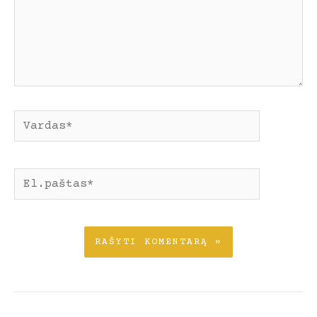
Pavadinimas*
El.paštas*