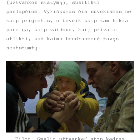
(užtvankos statymą), susitikti
paslapčiom. Vyriškumas čia suvokiamas ne
kaip prigimtis, o beveik kaip tam tikra
pareiga, kaip vaidmuo, kurį privalai
atlikti, kad kaimo bendruomenė tavęs
neatstumtų.
Filmo „Smėlio užtvanka“ stop kadras