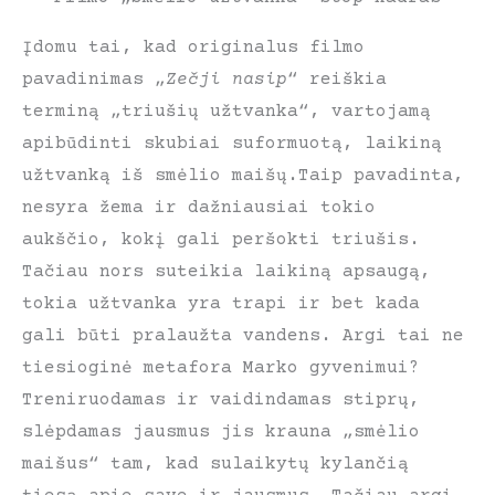
Įdomu tai, kad originalus filmo
pavadinimas „
Zečji nasip
“ reiškia
terminą „triušių užtvanka“, vartojamą
apibūdinti skubiai suformuotą, laikiną
užtvanką iš smėlio maišų.Taip pavadinta,
nesyra žema ir dažniausiai tokio
aukščio, kokį gali peršokti triušis.
Tačiau nors suteikia laikiną apsaugą,
tokia užtvanka yra trapi ir bet kada
gali būti pralaužta vandens. Argi tai ne
tiesioginė metafora Marko gyvenimui?
Treniruodamas ir vaidindamas stiprų,
slėpdamas jausmus jis krauna „smėlio
maišus“ tam, kad sulaikytų kylančią