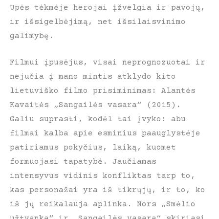
Upės tėkmėje herojai įžvelgia ir pavojų,
ir išsigelbėjimą, net išsilaisvinimo
galimybę.
Filmui įpusėjus, visai neprognozuotai ir
nejučia į mano mintis atklydo kito
lietuviško filmo prisiminimas: Alantės
Kavaitės „Sangailės vasara“ (2015).
Galiu suprasti, kodėl tai įvyko: abu
filmai kalba apie esminius paauglystėje
patiriamus pokyčius, laiką, kuomet
formuojasi tapatybė. Jaučiamas
intensyvus vidinis konfliktas tarp to,
kas personažai yra iš tikrųjų, ir to, ko
iš jų reikalauja aplinka. Nors „Smėlio
užtvanka“ ir „Sangailės vasara“ skiriasi