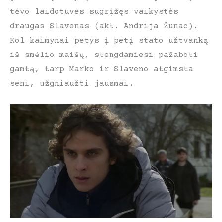
tėvo laidotuves sugrįžęs vaikystės
draugas Slavenas (akt. Andrija Žunac).
Kol kaimynai petys į petį stato užtvanką
iš smėlio maišų, stengdamiesi pažaboti
gamtą, tarp Marko ir Slaveno atgimsta
seni, užgniaužti jausmai.