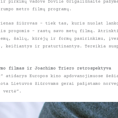
 ir pirkimų vadovė Dovilė Grigaliūnaitė pažym
trumpo metro filmų programų.
vienas žiūrovas – tiek tas, kuris nuolat lank
mis progomis – rastų savo metų filmą. Atrinkt
temų, šalių, kūrėjų ir formų pasirinkimu, įve
e, keičiantys ir praturtinantys. Tereikia sus
ymo filmas ir Joachimo Triero retrospektyva
į“ atidarys Europos kino apdovanojimuose šeši
uota Lietuvos žiūrovams gerai pažįstamo norve
 vertė“.