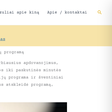
Paieš
zuliai apie kiną
Apie / kontaktai
nas
ų programą
rbiausius apdovanojimus,
os iki paskutinės minutės
ijų programa ir šventiniai
ms atskleidė programą,