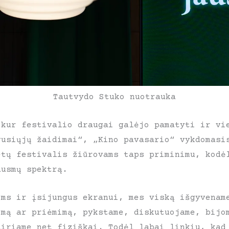
Tautvydo Stuko nuotrauka
 kur festivalio draugai galėjo pamatyti ir vi
gusiųjų žaidimai“, „Kino pavasario“ vykdomasi
etų festivalis žiūrovams taps priminimu, kodė
ausmų spektrą.
oms ir įsijungus ekranui, mes viską išgyvenam
imą ar priėmimą, pykstame, diskutuojame, bijo
tiriame net fiziškai. Todėl labai linkiu, kad