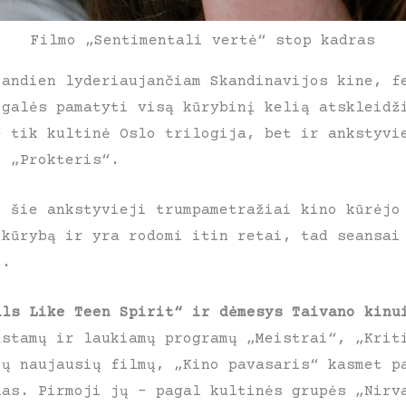
Filmo „Sentimentali vertė“ stop kadras
iandien lyderiaujančiam Skandinavijos kine, f
 galės pamatyti visą kūrybinį kelią atskleidž
e tik kultinė Oslo trilogija, bet ir ankstyvi
, „Prokteris“.
, šie ankstyvieji trumpametražiai kino kūrėjo
 kūrybą ir yra rodomi itin retai, tad seansai
i.
lls Like Teen Spirit“ ir dėmesys Taivano kinu
įstamų ir laukiamų programų „Meistrai“, „Krit
ių naujausių filmų, „Kino pavasaris“ kasmet p
mas. Pirmoji jų – pagal kultinės grupės „Nirv