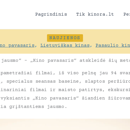
Pagrindinis
Tik kinora.lt
Pe
NAUJIENOS
no pavasaris
,
Lietuviškas kinas
,
Pasaulio ki
 jausmo“ – „Kino pavasaris“ atskleidė šių met
mpametražiai filmai, iš viso pelnę jau 94 sva
ų, specialus seansas baseine, slaptos peržiūr
linariniai filmai ir maisto patirtys, ekskurs
 vyksiantis „Kino pavasaris“ šiandien žiūrova
kia grįžtantiems jausmo.