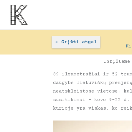
Pereiti
prie
turinio
←
Grįžti atgal
Ki
„Grįžtame
89 ilgametražiai ir 52 tru
daugybė lietuviškų premjer
neatskleistose vietose, ku
susitikimai – kovo 9–22 d.
kurioje yra viskas, ko rei