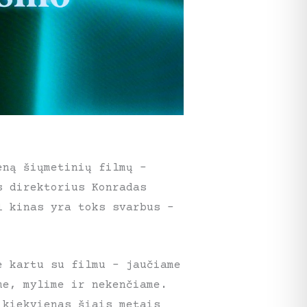
eną šiųmetinių filmų –
s direktorius Konradas
l kinas yra toks svarbus –
e kartu su filmu – jaučiame
me, mylime ir nekenčiame.
 kiekvienas šiais metais