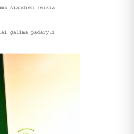
ums šiandien reikia
tai galima padaryti