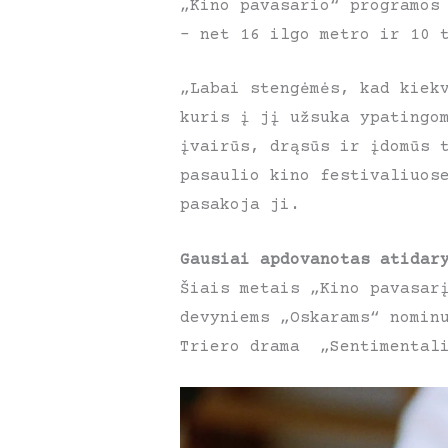
„Kino pavasario“ programos
– net 16 ilgo metro ir 10 
„Labai stengėmės, kad kiek
kuris į jį užsuka ypatingo
įvairūs, drąsūs ir įdomūs 
pasaulio kino festivaliuos
pasakoja ji.
Gausiai apdovanotas atidar
Šiais metais „Kino pavasar
devyniems „Oskarams“ nomin
Triero drama „Sentimentali