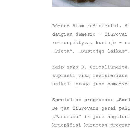
Būtent šiam režisieriui, š
daugiau dėmesio – žiūrovai
retrospektyvą, kurioje – n
„Pieta“, „Sustojęs laikas“
Kaip sako D. Grigaliūnaitė
suprasti visą režisieriaus
unikali proga juos pamatyt
Specialios programos: „Sme
Be jau žiūrovams gerai paž
„Panorama“ ir jose nugulus
kruopščiai kuruotas progra