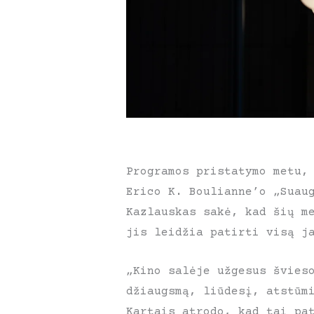
Programos pristatymo metu,
Erico K. Boulianne’o „Suau
Kazlauskas sakė, kad šių m
jis leidžia patirti visą j
„Kino salėje užgesus švies
džiaugsmą, liūdesį, atstūm
Kartais atrodo, kad tai pa