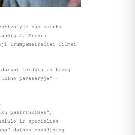
estivalyje bus skirta
iančią J. Triero
eji trumpametražiai filmai
 darbai leidžia iš tiesų
 „Kino pavasaryje“ –
i
ikų pasirinkimas“,
asiūlo ir specialias
ana“ dainos pavadinimą