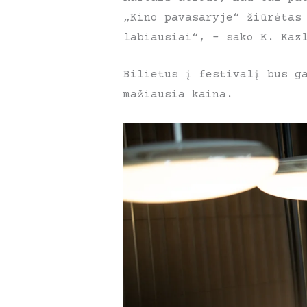
„Kino pavasaryje“ žiūrėtas
labiausiai“, – sako K. Kaz
Bilietus į festivalį bus g
mažiausia kaina.