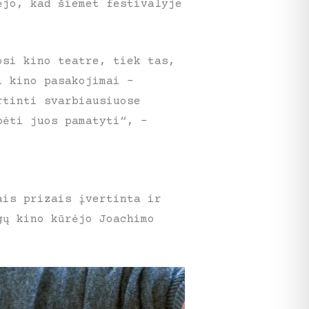
ėjo, kad šiemet festivalyje
osi kino teatre, tiek tas,
i kino pasakojimai –
rtinti svarbiausiuose
pėti juos pamatyti“, –
ais prizais įvertinta ir
gų kino kūrėjo Joachimo