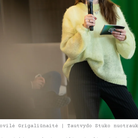
ovilė Grigaliūnaitė | Tautvydo Stuko nuotrau