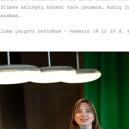
 filmas atlieptų būtent tuos jausmus, kurių j
lauskas.
alima įsigyti netrukus – vasario 19 ir 20 d. 