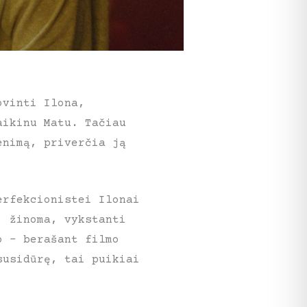
ovinti Ilona,
aikinu Matu. Tačiau
enimą, priverčia ją
erfekcionistei Ilonai
, žinoma, vykstanti
o – berašant filmo
susidūrę, tai puikiai