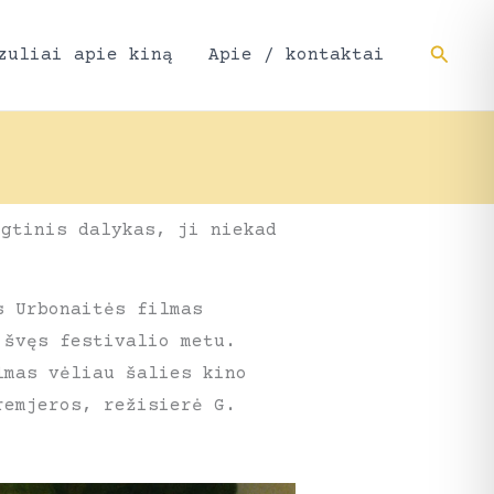
Paieš
zuliai apie kiną
Apie / kontaktai
igtinis dalykas, ji niekad
s Urbonaitės filmas
 švęs festivalio metu.
lmas vėliau šalies kino
remjeros, režisierė G.