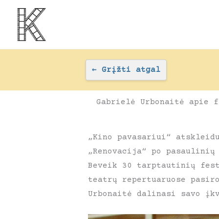
Pereiti
prie
turinio
←
Grįžti atgal
Gabrielė Urbonaitė apie f
„Kino pavasariui“ atskleid
„Renovacija“ po pasaulinių
Beveik 30 tarptautinių fes
teatrų repertuaruose pasir
Urbonaitė dalinasi savo įk