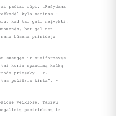
jai pačiai rūpi. „Rašydama
kažkodėl kyla nerimas –
čiu, kad tai gali neįvykti.
suomenės, bet gal net
 mano būsena prisidėjo
au suaugęs ir susiformavęs
 tai kuria spaudimą kažką
trodo priešaky. Ir,
 tas požiūris kinta“, –
okiose veiklose. Tačiau
begalinių pasirinkimų ir