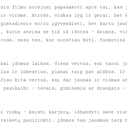
iniu filmu norėjusi papasakoti apie tai, kas 
čio virsme. Atrodė, viskas lyg ir gerai, bet 
 gimtadienio noriu įgyvendinti, bet kartu jau
i, kurie ateina ne tik iš išorės – šeimos, vi
trodė, nesu ten, kur norėčiau būti. Tuometinė
“
abai įdomus laikas. Viena vertus, esi tarsi j
slus ir lūkesčius, planai taip pat aiškūs. Ir
ačiau kita vertus, esi dar jaunas ir viskas a
o pasikalbi – tėvais, giminėmis ar draugais –
li viską – keisti karjerą, išbandyti save vis
 reikėtų pasirinkti. Įdomus tas jausmas tarp 