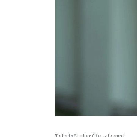
Trisdešimtmečio virsmai