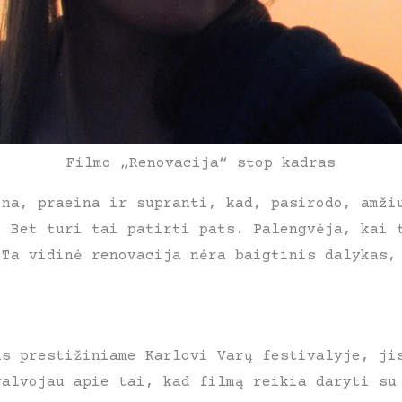
Filmo „Renovacija“ stop kadras
ina, praeina ir supranti, kad, pasirodo, amži
. Bet turi tai patirti pats. Palengvėja, kai 
 Ta vidinė renovacija nėra baigtinis dalykas,
us prestižiniame Karlovi Varų festivalyje, ji
galvojau apie tai, kad filmą reikia daryti su