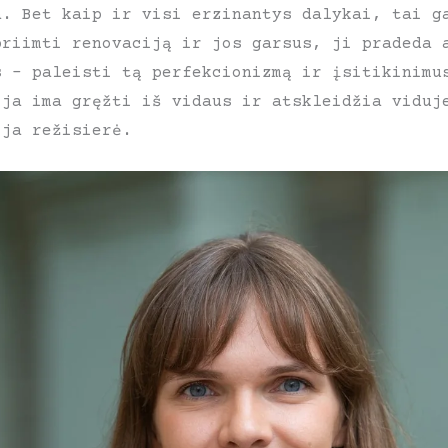
a. Bet kaip ir visi erzinantys dalykai, tai g
priimti renovaciją ir jos garsus, ji pradeda 
s – paleisti tą perfekcionizmą ir įsitikinimu
ija ima gręžti iš vidaus ir atskleidžia viduj
oja režisierė.