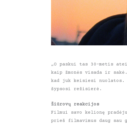
„O paskui tas 30-metis ate
kaip žmonės visada ir sakė
kad juk keisiesi nuolatos.
šypsosi režisierė.
Žiūrovų reakcijos
Filmui savo kelionę pradėj
prieš filmavimus daug sau 