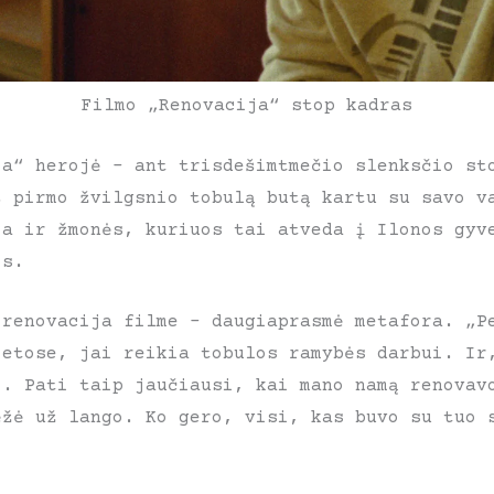
Filmo „Renovacija“ stop kadras
ja“ herojė – ant trisdešimtmečio slenksčio st
š pirmo žvilgsnio tobulą butą kartu su savo v
ja ir žmonės, kuriuos tai atveda į Ilonos gyv
is.
 renovacija filme – daugiaprasmė metafora. „P
ietose, jai reikia tobulos ramybės darbui. Ir
o. Pati taip jaučiausi, kai mano namą renovav
ęžė už lango. Ko gero, visi, kas buvo su tuo 