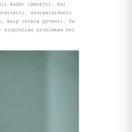
ali kažko išmokyti. Kai
atsiverti, atsipalaiduoti
s, kaip reikia gyventi. Ta
e slypinčias problemas bei