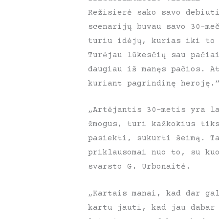
Režisierė sako savo debiut
scenarijų buvau savo 30-me
turiu idėjų, kurias iki to
Turėjau lūkesčių sau pačia
daugiau iš manęs pačios. A
kuriant pagrindinę heroję.
„Artėjantis 30-metis yra l
žmogus, turi kažkokius tik
pasiekti, sukurti šeimą. T
priklausomai nuo to, su ku
svarsto G. Urbonaitė.
„Kartais manai, kad dar ga
kartu jauti, kad jau dabar