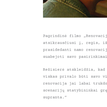
Pagrindinė filmo „Renovaci
atsikrausčiusi į, regis, i
prasidedanti namo renovaci
suabejoti savo pasirinkima
Režisierė atskleidžia, kad
viskas privalo būti savo v
renovacija jai labai trukd
scenarijų statybininkai gr
supranta.“