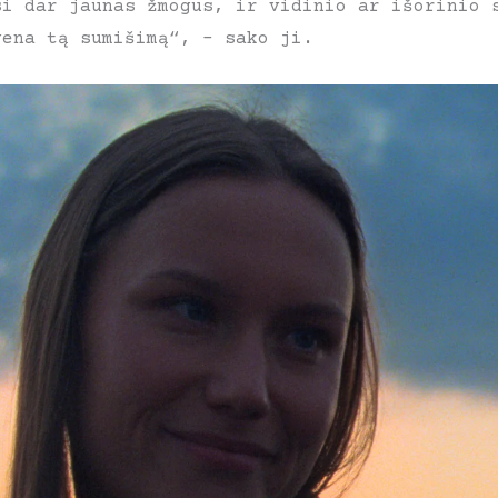
si dar jaunas žmogus, ir vidinio ar išorinio 
vena tą sumišimą“, – sako ji.