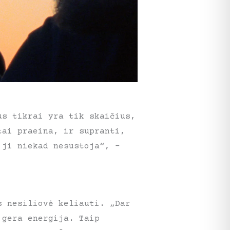
us tikrai yra tik skaičius,
tai praeina, ir supranti,
 ji niekad nesustoja“, –
s nesiliovė keliauti. „Dar
 gera energija. Taip