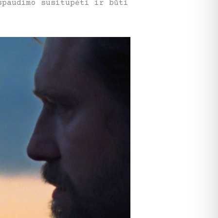
spaudimo susitupėti ir būti