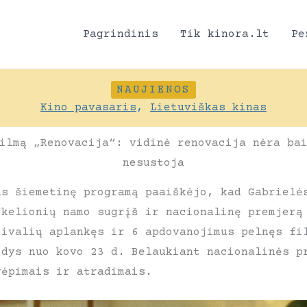
Pagrindinis
Tik kinora.lt
Pe
NAUJIENOS
Kino pavasaris
,
Lietuviškas kinas
ilmą „Renovacija“: vidinė renovacija nėra ba
nesustoja
us šiemetinę programą paaiškėjo, kad Gabrielė
 kelionių namo sugrįš ir nacionalinę premjerą
tivalių aplankęs ir 6 apdovanojimus pelnęs fi
odys nuo kovo 23 d. Belaukiant nacionalinės p
vėpimais ir atradimais.