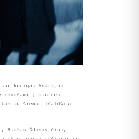
 kur kunigas Andrijus
e išvežami į masines
 tačiau žiemai įšaldžius
j, Bartas Ždanovičius,
iulskis, garso režisierius