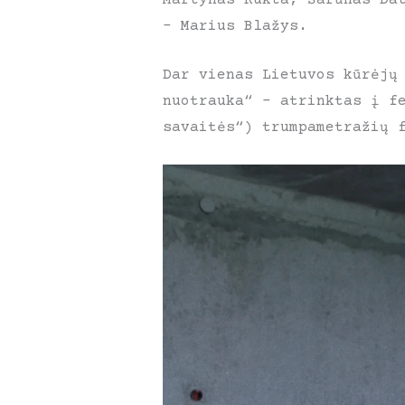
– Marius Blažys.
Dar vienas Lietuvos kūrėjų
nuotrauka“ – atrinktas į f
savaitės“) trumpametražių 