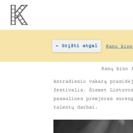
Pereiti
prie
turinio
←
Grįžti atgal
Kanų kino
Kanų kino 
Antradienio vakarą prasidė
festivalis. Šiemet Lietuvo
pasaulines premjeras suren
talentų darbai.