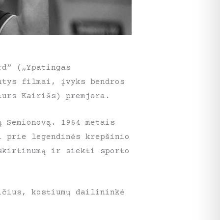
rd“ („Ypatingas
ntys filmai, įvyks bendros
turs Kairišs) premjera.
ą Semionovą. 1964 metais
i prie legendinės krepšinio
skirtinumą ir siekti sporto
ičius, kostiumų dailininkė