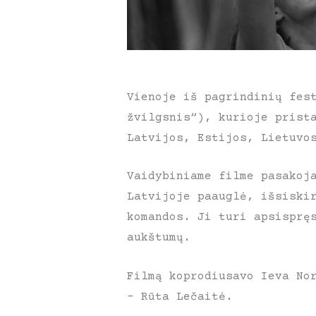
Vienoje iš pagrindinių fes
žvilgsnis“), kurioje prist
Latvijos, Estijos, Lietuvo
Vaidybiniame filme pasakoj
Latvijoje paauglė, išsiski
komandos. Ji turi apsisprę
aukštumų.
Filmą koprodiusavo Ieva No
– Rūta Lečaitė.