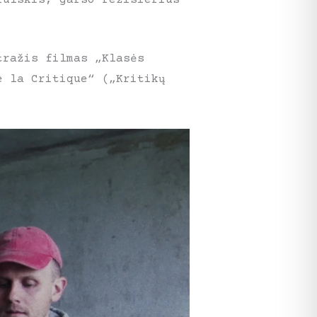
tražis filmas „Klasės
e la Critique“ („Kritikų