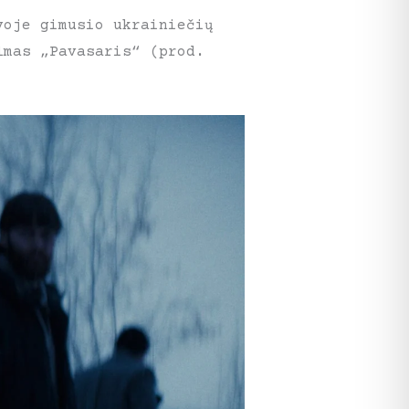
voje gimusio ukrainiečių
lmas „Pavasaris“ (prod.