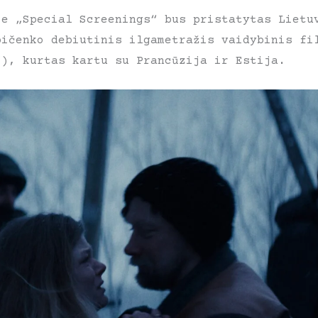
je „Special Screenings“ bus pristatytas Lietu
pičenko debiutinis ilgametražis vaidybinis fi
“), kurtas kartu su Prancūzija ir Estija.