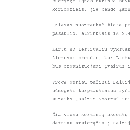
sugrįžęs Ignas sutinka buv
koridoriais, jie bando įam
„Klasės nuotrauka“ šioje p
pasaulio, atrinktais iš 2,
Kartu su festivaliu vyksta
Lietuvos stendas, kur Liet
bus organizuojami įvairūs 
Progą geriau pažinti Balti
užmegzti tarptautinius ryš
suteiks „Baltic Shorts“ in
Čia vienu kertinių akcentų
dažniau atsigręžia į Balti