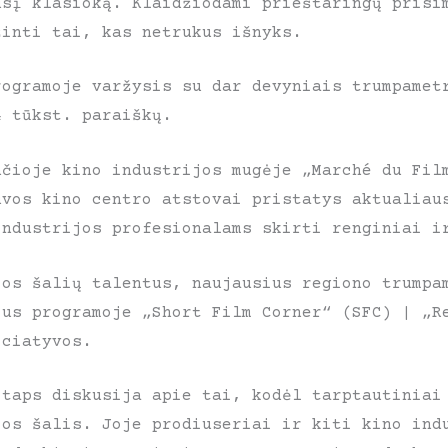
usį klasioką. Klaidžiodami prieštaringų prisi
žinti tai, kas netrukus išnyks.
rogramoje varžysis su dar devyniais trumpamet
4 tūkst. paraiškų.
nčioje kino industrijos mugėje „Marché du Fil
uvos kino centro atstovai pristatys aktualiau
industrijos profesionalams skirti renginiai i
jos šalių talentus, naujausius regiono trumpa
ius programoje „Short Film Corner“ (SFC) | „R
iciatyvos.
 taps diskusija apie tai, kodėl tarptautiniai
jos šalis. Joje prodiuseriai ir kiti kino ind