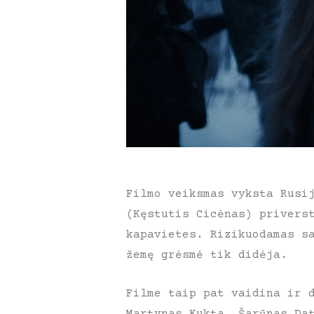
Filmo veiksmas vyksta Rusi
(Kęstutis Cicėnas) privers
kapavietes. Rizikuodamas s
žemę grėsmė tik didėja.
Filme taip pat vaidina ir 
Martynas Kukta, Šarūnas Da