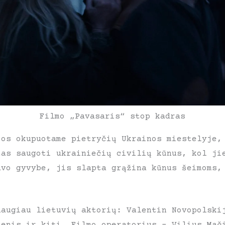
Filmo „Pavasaris“ stop kadras
jos okupuotame pietryčių Ukrainos miestelyje,
tas saugoti ukrainiečių civilių kūnus, kol ji
avo gyvybe, jis slapta grąžina kūnus šeimoms,
daugiau lietuvių aktorių: Valentin Novopolski
tenis ir kiti. Filmo operatorius – Vilius Mač