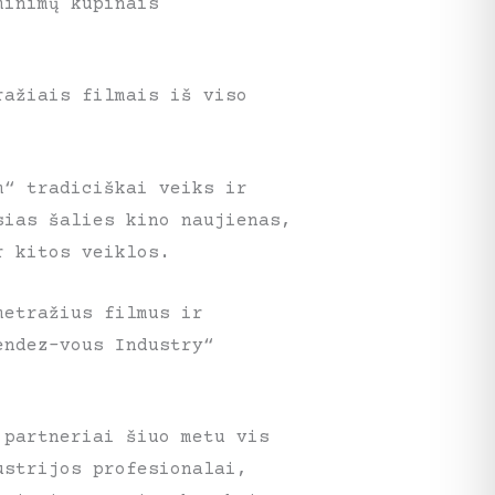
minimų kupinais
ražiais filmais iš viso
m“ tradiciškai veiks ir
sias šalies kino naujienas,
r kitos veiklos.
metražius filmus ir
endez-vous Industry“
 partneriai šiuo metu vis
ustrijos profesionalai,