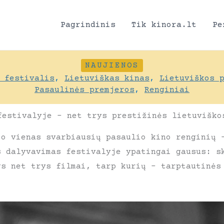
Pagrindinis
Tik kinora.lt
Pe
NAUJIENOS
 festivalis
,
Lietuviškas kinas
,
Lietuviškos 
Pasaulinės premjeros
,
Renginiai
festivalyje – net trys prestižinės lietuviško
jo vienas svarbiausių pasaulio kino renginių 
s dalyvavimas festivalyje ypatingai gausus: s
gs net trys filmai, tarp kurių – tarptautinės