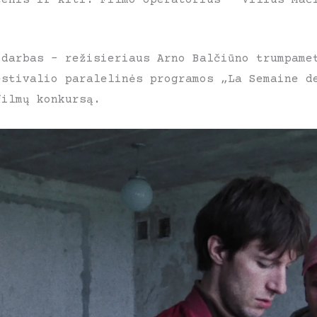
 darbas – režisieriaus Arno Balčiūno trumpame
estivalio paralelinės programos „La Semaine d
filmų konkursą.