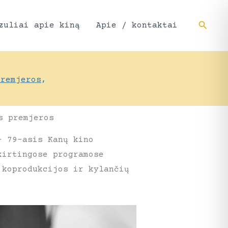
Paieš
zuliai apie kiną
Apie / kontaktai
premjeros
,
s premjeros
– 79-asis Kanų kino
kirtingose programose
 koprodukcijos ir kylančių