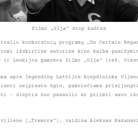
Filmo „Ulja“ stop kadras
tivalio konkursinių programų „Un Certain Rega
atomi išskirtine autorine kino kalba pasižymi
s ir Lenkijos gamybos filmo „Ulja“ (rež. Vies
ama apie legendinę Latvijos krepšininkę Uljan
rianti neįprastu ūgiu, pakviečiama prisijungt
sti – slėptis nuo pasaulio ar priimti savo iš
rvilienė („Tremora“), vaidina Aleksas Kazanav