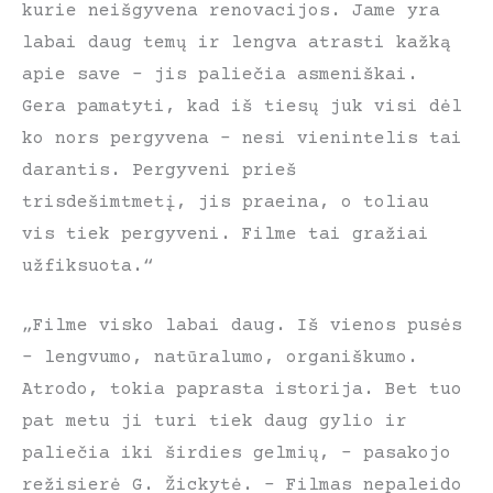
kurie neišgyvena renovacijos. Jame yra
labai daug temų ir lengva atrasti kažką
apie save – jis paliečia asmeniškai.
Gera pamatyti, kad iš tiesų juk visi dėl
ko nors pergyvena – nesi vienintelis tai
darantis. Pergyveni prieš
trisdešimtmetį, jis praeina, o toliau
vis tiek pergyveni. Filme tai gražiai
užfiksuota.“
„Filme visko labai daug. Iš vienos pusės
– lengvumo, natūralumo, organiškumo.
Atrodo, tokia paprasta istorija. Bet tuo
pat metu ji turi tiek daug gylio ir
paliečia iki širdies gelmių, – pasakojo
režisierė G. Žickytė. – Filmas nepaleido