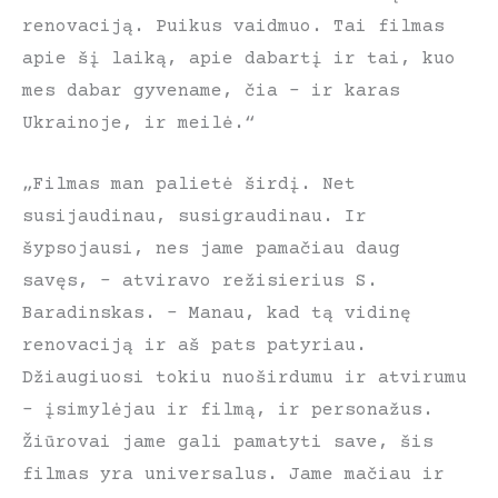
renovaciją. Puikus vaidmuo. Tai filmas
apie šį laiką, apie dabartį ir tai, kuo
mes dabar gyvename, čia – ir karas
Ukrainoje, ir meilė.“
„Filmas man palietė širdį. Net
susijaudinau, susigraudinau. Ir
šypsojausi, nes jame pamačiau daug
savęs, – atviravo režisierius S.
Baradinskas. – Manau, kad tą vidinę
renovaciją ir aš pats patyriau.
Džiaugiuosi tokiu nuoširdumu ir atvirumu
– įsimylėjau ir filmą, ir personažus.
Žiūrovai jame gali pamatyti save, šis
filmas yra universalus. Jame mačiau ir