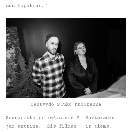
susitapatini.“
Tautvydo Stuko nuotrauka
Scenaristė ir režisierė M. Kavtaradze
jam antrina. „Šis filmas – ir tiems,