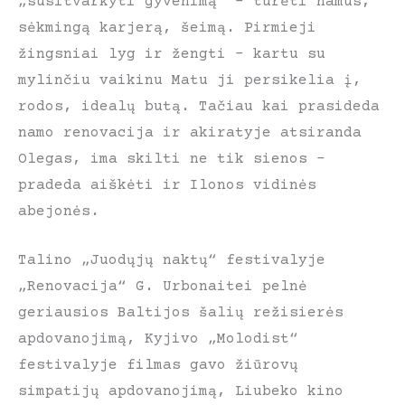
„susitvarkyti gyvenimą” – turėti namus,
sėkmingą karjerą, šeimą. Pirmieji
žingsniai lyg ir žengti – kartu su
mylinčiu vaikinu Matu ji persikelia į,
rodos, idealų butą. Tačiau kai prasideda
namo renovacija ir akiratyje atsiranda
Olegas, ima skilti ne tik sienos –
pradeda aiškėti ir Ilonos vidinės
abejonės.
Talino „Juodųjų naktų“ festivalyje
„Renovacija“ G. Urbonaitei pelnė
geriausios Baltijos šalių režisierės
apdovanojimą, Kyjivo „Molodist“
festivalyje filmas gavo žiūrovų
simpatijų apdovanojimą, Liubeko kino