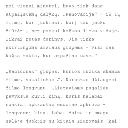
nei vienai minutei, buvo tiek daug
atpažįstamų dalykų. „Renovacija“ – iš tų
filmų, kur juokiesi, kurį tau jauku
žiūrėti, bet paskui kažkas lieka viduje.
Tikrai retas derinys. Jis tinka
skirtingoms amžiaus grupėms – visi ras
kažką tokio, kur atpažins save.“
„Kabloonak“ grupės, kurios muzika skamba
filme, vokalistas J. Narbutas džiaugėsi
filmo lengvumu. „Lietuviams pagaliau
pavyksta kurti kiną, kuris nelabai
sunkiai apkrautas emocine apkrova –
lengvesnį kiną. Labai faina ir smagu
salėje juoktis su kitais žiūrovais, kai