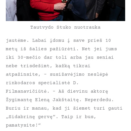
Tautvydo Stuko nuotrauka
jautėme. Labai įdomu į save prieš 10
metų iš šalies pažiūrėti. Net jei jums
iki 30-mečio dar toli arba jau seniai
nebe trisdešimt, kažką tikrai
atpažinsite, – susižavėjimo neslėpė
rinkodaros specialistė D.
Filmanavičiūtė. – Aš dievinu aktorę
Žygimantę Eleną Jakštaitę. Neperdedu.
Buriu ir manau, kad ji šiemet turi gauti
„Sidabrinę gervę“. Taip ir bus,
pamatysite!“