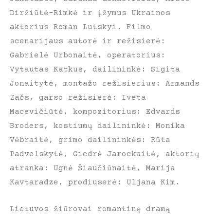
Diržiūtė-Rimkė ir įžymus Ukrainos
aktorius Roman Lutskyi. Filmo
scenarijaus autorė ir režisierė:
Gabrielė Urbonaitė, operatorius:
Vytautas Katkus, dailininkė: Sigita
Jonaitytė, montažo režisierius: Armands
Začs, garso režisierė: Iveta
Macevičiūtė, kompozitorius: Edvards
Broders, kostiumų dailininkė: Monika
Vėbraitė, grimo dailininkės: Rūta
Padvelskytė, Giedrė Jarockaitė, aktorių
atranka: Ugnė Šiaučiūnaitė, Marija
Kavtaradze, prodiuserė: Uljana Kim.
Lietuvos žiūrovai romantinę dramą