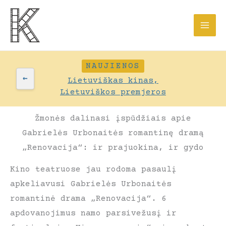
Pereiti
prie
turinio
NAUJIENOS
←
Lietuviškas kinas,
Lietuviškos premjeros
Žmonės dalinasi įspūdžiais apie
Gabrielės Urbonaitės romantinę dramą
„Renovacija“: ir prajuokina, ir gydo
Kino teatruose jau rodoma pasaulį
apkeliavusi Gabrielės Urbonaitės
romantinė drama „Renovacija“. 6
apdovanojimus namo parsivežusį ir