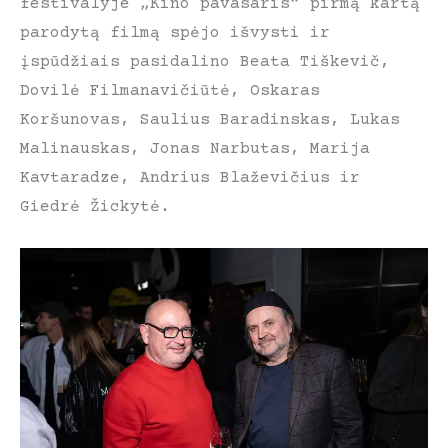
festivalyje „Kino pavasaris“ pirmą kartą
parodytą filmą spėjo išvysti ir
įspūdžiais pasidalino Beata Tiškevič,
Dovilė Filmanavičiūtė, Oskaras
Koršunovas, Saulius Baradinskas, Lukas
Malinauskas, Jonas Narbutas, Marija
Kavtaradze, Andrius Blaževičius ir
Giedrė Žickytė.