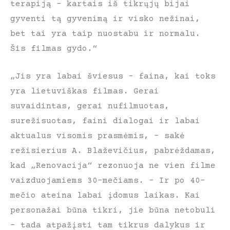
terapiją – kartais iš tikrųjų bijai
gyventi tą gyvenimą ir visko nežinai,
bet tai yra taip nuostabu ir normalu.
Šis filmas gydo.“
„Jis yra labai šviesus – faina, kai toks
yra lietuviškas filmas. Gerai
suvaidintas, gerai nufilmuotas,
surežisuotas, faini dialogai ir labai
aktualus visomis prasmėmis, – sakė
režisierius A. Blaževičius, pabrėždamas,
kad „Renovacija“ rezonuoja ne vien filme
vaizduojamiems 30-mečiams. – Ir po 40-
mečio ateina labai įdomus laikas. Kai
personažai būna tikri, jie būna netobuli
– tada atpažįsti tam tikrus dalykus ir