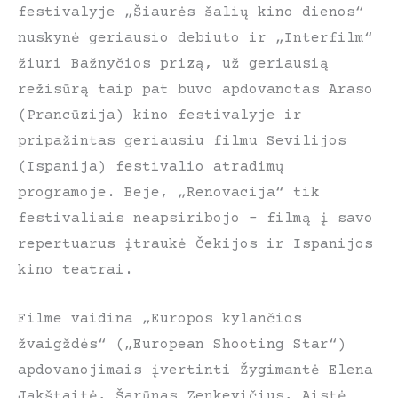
festivalyje „Šiaurės šalių kino dienos“
nuskynė geriausio debiuto ir „Interfilm“
žiuri Bažnyčios prizą, už geriausią
režisūrą taip pat buvo apdovanotas Araso
(Prancūzija) kino festivalyje ir
pripažintas geriausiu filmu Sevilijos
(Ispanija) festivalio atradimų
programoje. Beje, „Renovacija“ tik
festivaliais neapsiribojo – filmą į savo
repertuarus įtraukė Čekijos ir Ispanijos
kino teatrai.
Filme vaidina „Europos kylančios
žvaigždės“ („European Shooting Star“)
apdovanojimais įvertinti Žygimantė Elena
Jakštaitė, Šarūnas Zenkevičius, Aistė