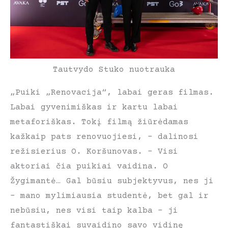
Tautvydo Stuko nuotrauka
„Puiki „Renovacija“, labai geras filmas.
Labai gyvenimiškas ir kartu labai
metaforiškas. Tokį filmą žiūrėdamas
kažkaip pats renovuojiesi, – dalinosi
režisierius O. Koršunovas. – Visi
aktoriai čia puikiai vaidina. O
Žygimantė… Gal būsiu subjektyvus, nes ji
– mano mylimiausia studentė, bet gal ir
nebūsiu, nes visi taip kalba – ji
fantastiškai suvaidino savo vidinę