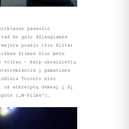
priklauso pasaulio
 tad be galo džiaugiamės
remjera praėjo itin šiltai
tiškas filmas šiuo metu
k toliau – kaip ukrainiečių
atsiremiantis į pamatines
indinis Toronto kino
i už atkreiptą dėmesį į šį
zgutė („M-Films“).