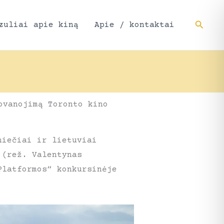
Paieš
zuliai apie kiną
Apie / kontaktai
ovanojimą Toronto kino
niečiai ir lietuviai
 (rež. Valentynas
Platformos“ konkursinėje