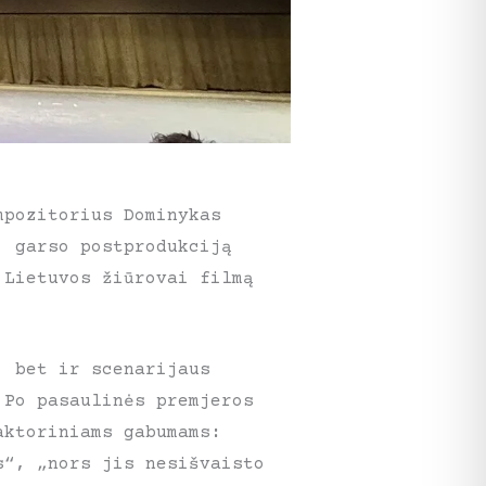
mpozitorius Dominykas
, garso postprodukciją
 Lietuvos žiūrovai filmą
, bet ir scenarijaus
 Po pasaulinės premjeros
aktoriniams gabumams:
s“, „nors jis nesišvaisto