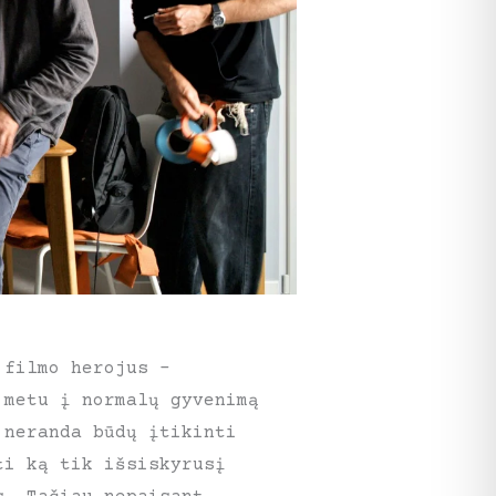
 filmo herojus –
 metu į normalų gyvenimą
 neranda būdų įtikinti
ti ką tik išsiskyrusį