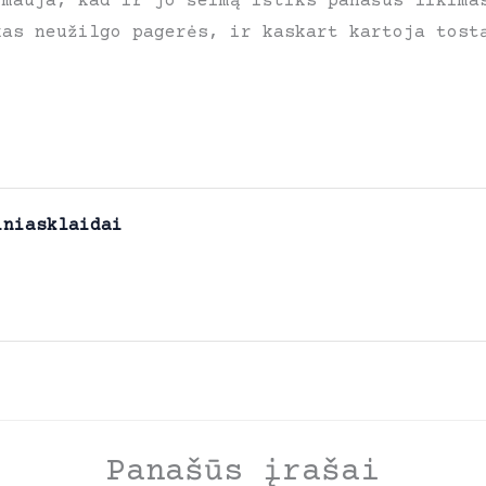
imauja, kad ir jo šeimą ištiks panašus likima
kas neužilgo pagerės, ir kaskart kartoja tost
iniasklaidai
Panašūs įrašai