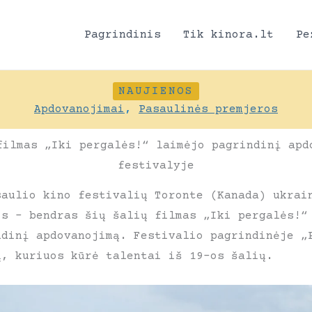
Pagrindinis
Tik kinora.lt
Pe
NAUJIENOS
Apdovanojimai
,
Pasaulinės premjeros
filmas „Iki pergalės!“ laimėjo pagrindinį apd
festivalyje
saulio kino festivalių Toronte (Kanada) ukrai
os – bendras šių šalių filmas „Iki pergalės!“
ndinį apdovanojimą. Festivalio pagrindinėje „
ų, kuriuos kūrė talentai iš 19-os šalių.