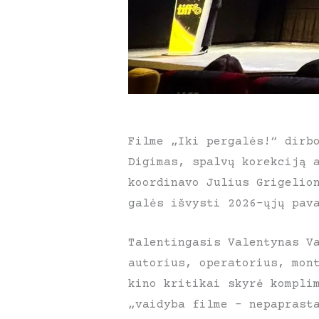
Filme „Iki pergalės!“ dirb
Digimas, spalvų korekciją 
koordinavo Julius Grigelio
galės išvysti 2026-ųjų pav
Talentingasis Valentynas V
autorius, operatorius, mon
kino kritikai skyrė kompli
„vaidyba filme – nepaprast