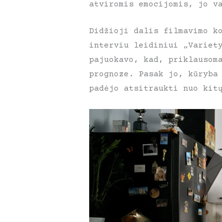
atviromis emocijomis, jo v
Didžioji dalis filmavimo k
interviu leidiniui „Variet
pajuokavo, kad, priklausom
prognoze. Pasak jo, kūryba
padėjo atsitraukti nuo kit