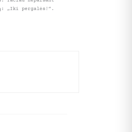
s. Tačiau nepaisant
ą: „Iki pergalės!“.