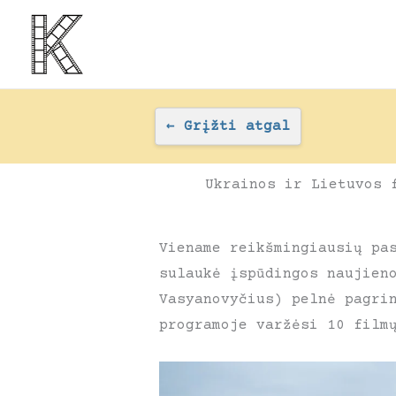
Pereiti
prie
turinio
←
Grįžti atgal
Ukrainos ir Lietuvos 
Viename reikšmingiausių pa
sulaukė įspūdingos naujien
Vasyanovyčius) pelnė pagri
programoje varžėsi 10 film