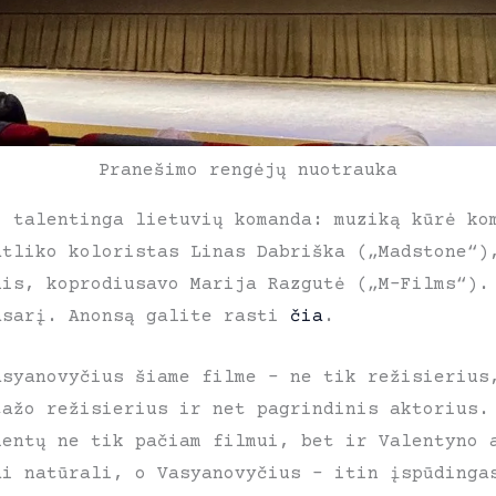
Pranešimo rengėjų nuotrauka
o talentinga lietuvių komanda: muziką kūrė ko
atliko koloristas Linas Dabriška („Madstone“)
nis, koprodiusavo Marija Razgutė („M-Films“).
asarį. Anonsą galite rasti
čia
.
asyanovyčius šiame filme – ne tik režisierius
tažo režisierius ir net pagrindinis aktorius.
mentų ne tik pačiam filmui, bet ir Valentyno 
ai natūrali, o Vasyanovyčius – itin įspūdinga