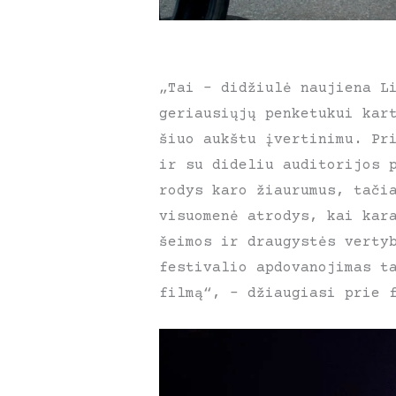
„Tai – didžiulė naujiena L
geriausiųjų penketukui kar
šiuo aukštu įvertinimu. Pr
ir su dideliu auditorijos 
rodys karo žiaurumus, tači
visuomenė atrodys, kai kar
šeimos ir draugystės verty
festivalio apdovanojimas t
filmą“, – džiaugiasi prie 