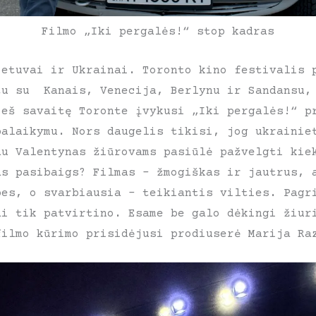
Filmo „Iki pergalės!“ stop kadras
ietuvai ir Ukrainai. Toronto kino festivalis 
tu su Kanais, Venecija, Berlynu ir Sandansu,
ieš savaitę Toronte įvykusi „Iki pergalės!“ p
palaikymu. Nors daugelis tikisi, jog ukrainie
au Valentynas žiūrovams pasiūlė pažvelgti kie
as pasibaigs? Filmas – žmogiškas ir jautrus, 
bes, o svarbiausia – teikiantis vilties. Pagr
ai tik patvirtino. Esame be galo dėkingi žiur
filmo kūrimo prisidėjusi prodiuserė Marija Ra