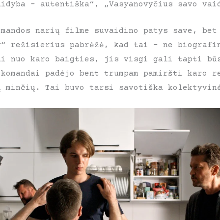
aidyba – autentiška“, „Vasyanovyčius savo vai
omandos narių filme suvaidino patys save, bet
y“ režisierius pabrėžė, kad tai – ne biografi
ai nuo karo baigties, jis visgi gali tapti bū
 komandai padėjo bent trumpam pamiršti karo r
ų minčių. Tai buvo tarsi savotiška kolektyvin