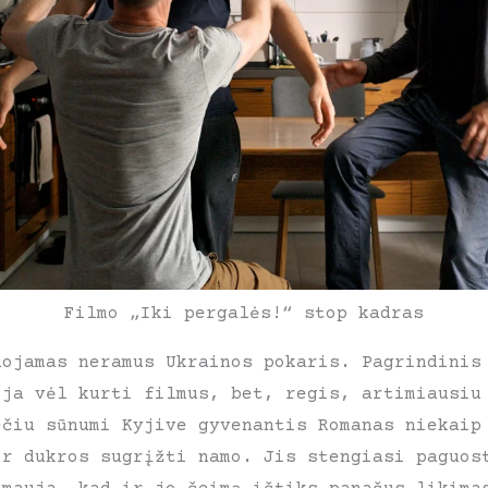
Filmo „Iki pergalės!“ stop kadras
uojamas neramus Ukrainos pokaris. Pagrindinis
oja vėl kurti filmus, bet, regis, artimiausiu
ečiu sūnumi Kyjive gyvenantis Romanas niekaip
ir dukros sugrįžti namo. Jis stengiasi paguos