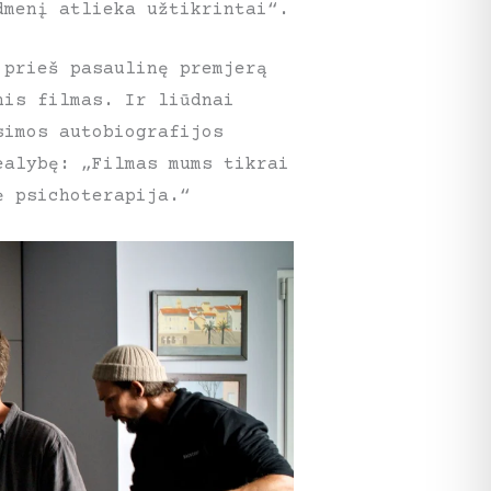
dmenį atlieka užtikrintai“.
 prieš pasaulinę premjerą
nis filmas. Ir liūdnai
simos autobiografijos
ealybę: „Filmas mums tikrai
ė psichoterapija.“