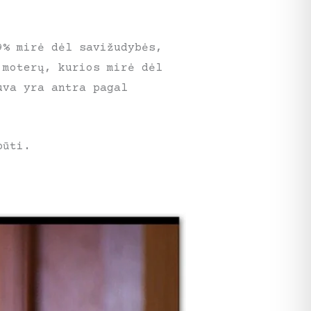
9% mirė dėl savižudybės,
 moterų, kurios mirė dėl
uva yra antra pagal
būti.