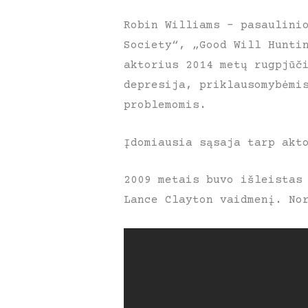
Robin Williams – pasaulini
Society“, „Good Will Hunti
aktorius 2014 metų rugpjūč
depresija, priklausomybėmi
problemomis.
Įdomiausia sąsaja tarp akt
2009 metais buvo išleistas
Lance Clayton vaidmenį. No