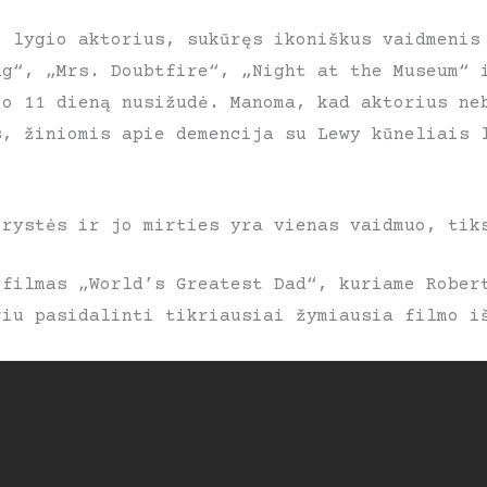
o lygio aktorius, sukūręs ikoniškus vaidmenis
ng“, „Mrs. Doubtfire“, „Night at the Museum“ 
io 11 dieną nusižudė. Manoma, kad aktorius ne
s, žiniomis apie demencija su Lewy kūneliais 
orystės ir jo mirties yra vienas vaidmuo, tik
 filmas „World’s Greatest Dad“, kuriame Rober
riu pasidalinti tikriausiai žymiausia filmo 