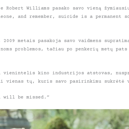
je Robert Williams pasako savo vieną žymiausi
meone, and remember, suicide is a permanent s
t 2009 metais pasakoja savo vaidmens supratim
inoms problemos, tačiau po penkerių metų pats
a vienintelis kino industrijos atstovas, nusp
ai vienas tų, kuris savo pasirinkimu sukrėtė
u will be missed.“