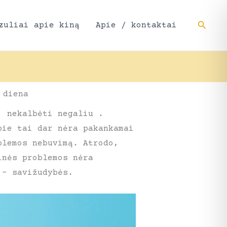
Paieš
zuliai apie kiną
Apie / kontaktai
 diena
, nekalbėti negaliu .
pie tai dar nėra pakankamai
blemos nebuvimą. Atrodo,
inės problemos nėra
 – savižudybės.