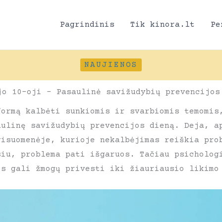
Pagrindinis
Tik kinora.lt
Pe
NAUJIENOS
jo 10-oji – Pasaulinė savižudybių prevencijos
formą kalbėti sunkiomis ir svarbiomis temomis
aulinę savižudybių prevencijos dieną. Deja, a
visuomenėje, kurioje nekalbėjimas reiškia pro
siu, problema pati išgaruos. Tačiau psicholog
os gali žmogų privesti iki žiauriausio likimo