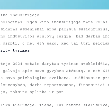
kino industrijoje
chologinės ligos kino industrijoje nėra retas
usidūręs asmeniškai arba pažįsta susidūrusius
ino industrijos atstovų teigia, kad darbas in
a dirbti, o net 63% sako, kad tai turi neigia
arity tyrimas
.
stėje 2024 metais darytas tyrimas atskleidžia
ų galvojo apie savo gyvybės atėmimą, o net 64
mo savo psichologine sveikata. Didžiausios pr
klausomybės, darbo nepastovumas, finansiniai 
ija, toksinė aplinka ir pan.
stika Lietuvoje. Tiesa, tai bendra statistika