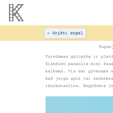
Pereiti
prie
turinio
←
Grįžti atgal
Rugsė
Turėdamas galimybę ir plat
Šiandien pasaulis mini Pas
kalbama. Vis dar gyvename 
kad jeigu apie tai nešnekė
išnykstančios. Negydomos j