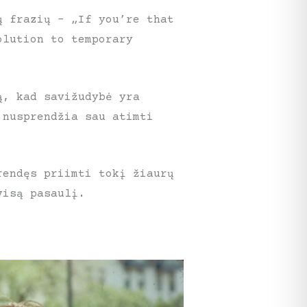
ų frazių – „If you’re that
olution to temporary
ą, kad savižudybė yra
 nusprendžia sau atimti
rendęs priimti tokį žiaurų
 visą pasaulį.