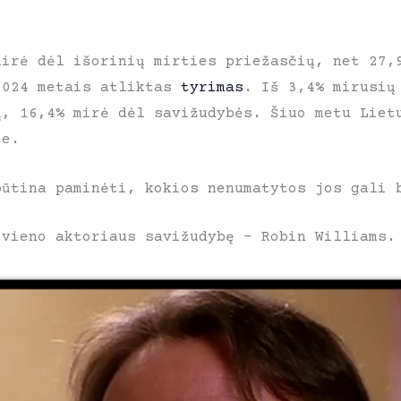
mirė dėl išorinių mirties priežasčių, net 27,
2024 metais atliktas
tyrimas
. Iš 3,4% mirusių
ų, 16,4% mirė dėl savižudybės. Šiuo metu Liet
oje.
būtina paminėti, kokios nenumatytos jos gali 
 vieno aktoriaus savižudybę – Robin Williams.