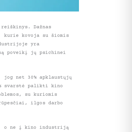
 reiškinys. Dažnas
, kurie kovoja su šiomis
dustrijoje yra
mą poveikį jų psichinei
, jog net 30% apklaustųjų
% svarstė palikti kino
oblemos, su kuriomis
rūpesčiai, ilgos darbo
, o ne į kino industriją