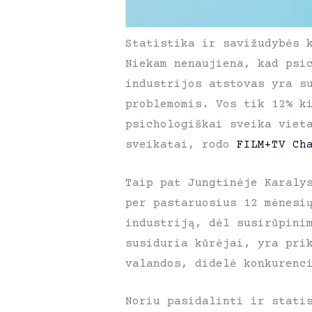
Statistika ir savižudybės 
Niekam nenaujiena, kad psi
industrijos atstovas yra s
problemomis. Vos tik 12% k
psichologiškai sveika viet
sveikatai, rodo
FILM+TV Ch
Taip pat Jungtinėje Karaly
per pastaruosius 12 mėnesi
industriją, dėl susirūpini
susiduria kūrėjai, yra pri
valandos, didelė konkurenc
Noriu pasidalinti ir stati