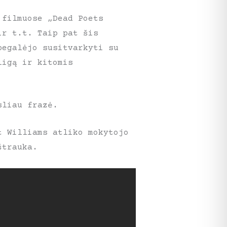
 filmuose „Dead Poets
ir t.t. Taip pat šis
begalėjo susitvarkyti su
ligą ir kitomis
sliau frazė.
t Williams atliko mokytojo
ištrauka.