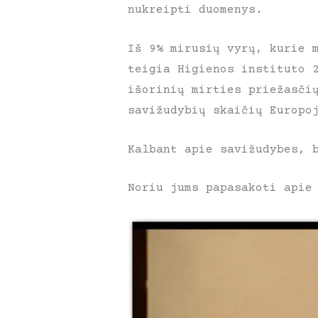
nukreipti duomenys.
Iš 9% mirusių vyrų, kurie 
teigia Higienos instituto 
išorinių mirties priežasči
savižudybių skaičių Europ
Kalbant apie savižudybes, 
Noriu jums papasakoti apie