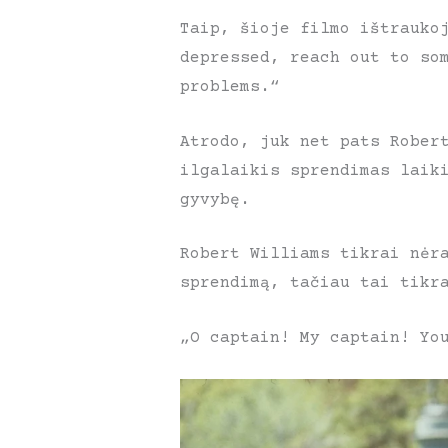
Taip, šioje filmo ištrauko
depressed, reach out to so
problems.“
Atrodo, juk net pats Rober
ilgalaikis sprendimas laik
gyvybę.
Robert Williams tikrai nėr
sprendimą, tačiau tai tikr
„O captain! My captain! Yo