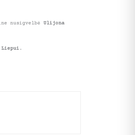
kine nusigvelbė
Ulijona
 Liepui
.