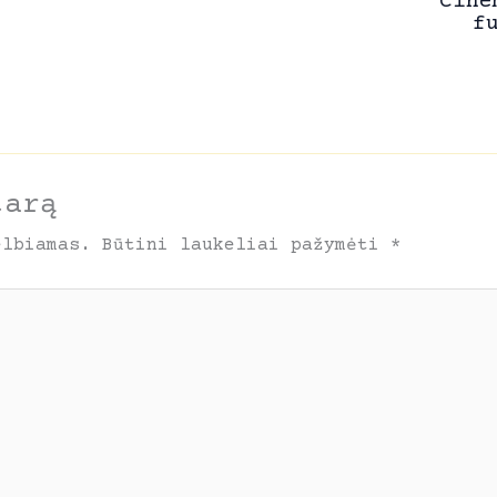
Cine
f
tarą
elbiamas.
Būtini laukeliai pažymėti
*