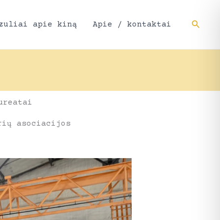
Paieš
zuliai apie kiną
Apie / kontaktai
ureatai
rių asociacijos