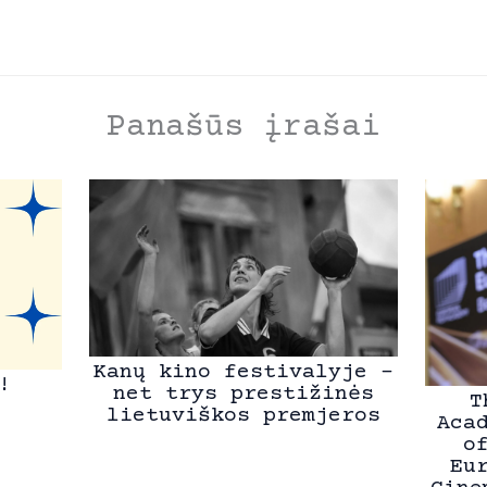
Panašūs įrašai
Kanų kino festivalyje –
!
net trys prestižinės
T
lietuviškos premjeros
Aca
o
Eu