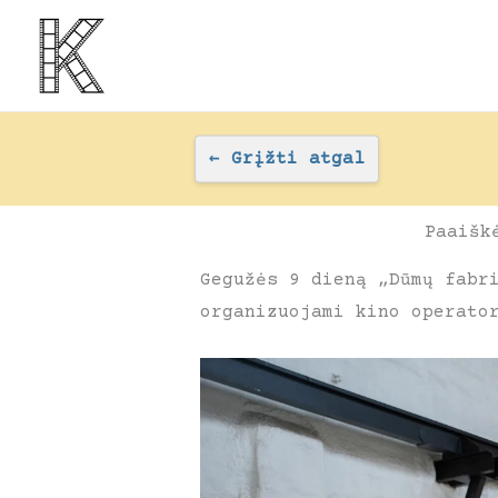
Pereiti
prie
turinio
←
Grįžti atgal
Paaišk
Gegužės 9 dieną „Dūmų fabr
organizuojami kino operato