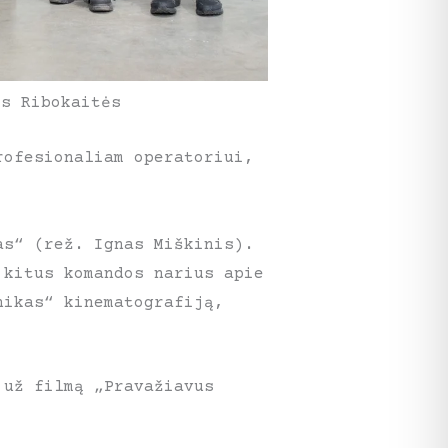
ės Ribokaitės
rofesionaliam operatoriui,
s“ (rež. Ignas Miškinis).
 kitus komandos narius apie
nikas“ kinematografiją,
už filmą „Pravažiavus