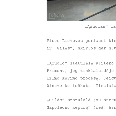
„Ąžuolas“ la
Visos Lietuvos geriausi ki
ir „Gilės“, skirtos dar st
„Ąžuolo“ statulėlė atitek
Primenu, jog tinklalaidėje
filmo kūrimo procesą. Jeig
žinote ko ieškoti. Tinkla
„Gilės“ statulėlė jau antr
Napoleono kepurę“ (rež. Ar