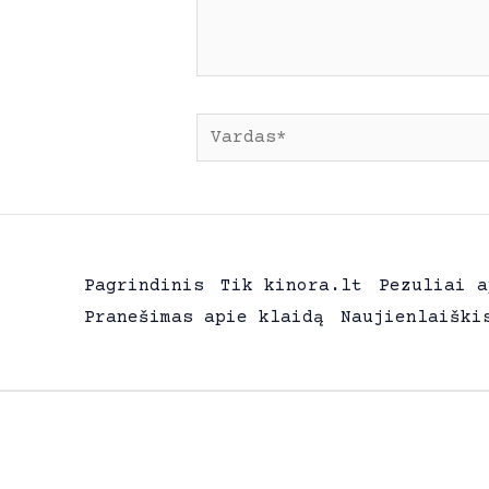
Pavadinimas*
Pagrindinis
Tik kinora.lt
Pezuliai a
Pranešimas apie klaidą
Naujienlaiški