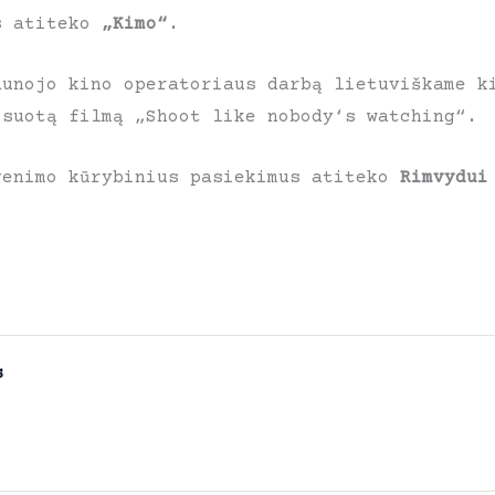
s atiteko
„Kimo“
.
aunojo kino operatoriaus darbą lietuviškame 
suotą filmą „Shoot like nobody‘s watching“.
venimo kūrybinius pasiekimus atiteko
Rimvydui
s