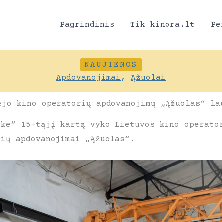
Pagrindinis
Tik kinora.lt
Pe
NAUJIENOS
Apdovanojimai
,
Ąžuolai
ėjo kino operatorių apdovanojimų „Ąžuolas“ la
ike“ 15-tąjį kartą vyko Lietuvos kino operato
rių apdovanojimai „Ąžuolas“.