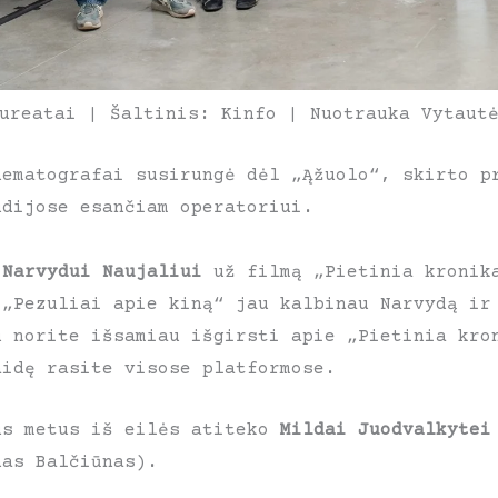
ureatai | Šaltinis: Kinfo | Nuotrauka Vytaut
nematografai susirungė dėl „Ąžuolo“, skirto p
udijose esančiam operatoriui.
o
Narvydui Naujaliui
už filmą „Pietinia kronika
 „Pezuliai apie kiną“ jau kalbinau Narvydą ir
u norite išsamiau išgirsti apie „Pietinia kro
laidę rasite visose platformose.
us metus iš eilės atiteko
Mildai Juodvalkytei
nas Balčiūnas).