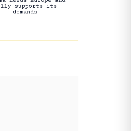
ma needs Europe and
ully supports its
demands