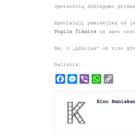
Operatorių dėkingumo priza
Specialųjį paminėjimą už j
Topilė Čižaitė
už savo reži
Na, o „Ąžuolas“ už viso gy
Dalintis:
F
M
V
W
C
a
e
i
h
o
c
s
b
a
p
Kino Maniaka
e
s
e
t
y
b
e
r
s
L
o
n
A
i