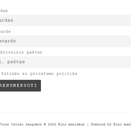
rdas
vardė
ektroninis paštas
Sutinku su privatumo politika
Visos teisės saugomos © 2026 Kino maniakas | Powered by Kino man