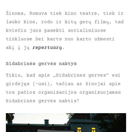
Žinoma, Romuva tiek kino teatre, tiek ir
lauko kine, rodo ir kitų gerų filmų, tad
kviečiu juos pasekti socialiniuose
tinkluose bei karts nuo karto užmesti
akį į jų
repertuarą
.
Sidabrinės gervės naktys
Tikiu, kad apie „Sidabrines gerves“ esi
girdėjęs (-usi), tačiau ar žinojai apie
tos pačios organizacijos organizuojamas
Sidabrinės gervės naktis?