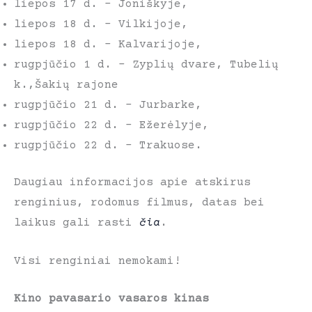
liepos 17 d. – Joniškyje,
liepos 18 d. – Vilkijoje,
liepos 18 d. – Kalvarijoje,
rugpjūčio 1 d. – Zyplių dvare, Tubelių
k.,Šakių rajone
rugpjūčio 21 d. – Jurbarke,
rugpjūčio 22 d. – Ežerėlyje,
rugpjūčio 22 d. – Trakuose.
Daugiau informacijos apie atskirus
renginius, rodomus filmus, datas bei
laikus gali rasti
čia
.
Visi renginiai nemokami!
Kino pavasario vasaros kinas