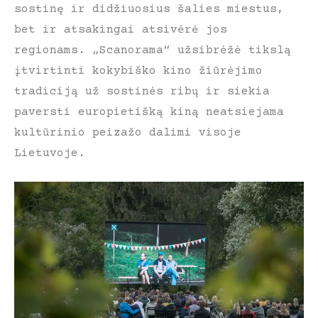
sostinę ir didžiuosius šalies miestus,
bet ir atsakingai atsivėrė jos
regionams. „Scanorama“ užsibrėžė tikslą
įtvirtinti kokybiško kino žiūrėjimo
tradiciją už sostinės ribų ir siekia
paversti europietišką kiną neatsiejama
kultūrinio peizažo dalimi visoje
Lietuvoje.