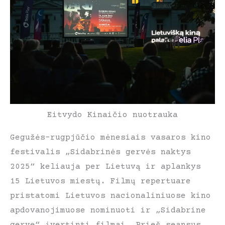
Eitvydo Kinaičio nuotrauka
Gegužės-rugpjūčio mėnesiais vasaros kino
festivalis „Sidabrinės gervės naktys
2025“ keliauja per Lietuvą ir aplankys
15 Lietuvos miestų. Filmų repertuare
pristatomi Lietuvos nacionaliniuose kino
apdovanojimuose nominuoti ir „Sidabrine