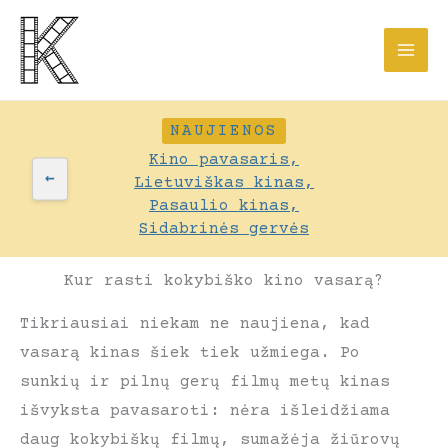
Pereiti
prie
turinio
NAUJIENOS
Kino pavasaris,
←
Lietuviškas kinas,
Pasaulio kinas,
Sidabrinės gervės
Kur rasti kokybiško kino vasarą?
Tikriausiai niekam ne naujiena, kad
vasarą kinas šiek tiek užmiega. Po
sunkių ir pilnų gerų filmų metų kinas
išvyksta pavasaroti: nėra išleidžiama
daug kokybiškų filmų, sumažėja žiūrovų