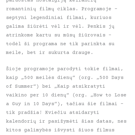
paruoštas nostalgiją keliančių
romantinių filmų ciklas. Programoje –
septyni legendiniai filmai, kuriuos
galima žiūrėti vėl ir vėl. Penkis jų
atrinkome kartu su mūsų žiūrovais –
todėl ši programa ne tik parinkta su
meile, bet ir sukurta drauge.
Šioje programoje parodyti tokie filmai,
kaip „500 meilės dienų“ (org. „500 Days
of Summer“) bei „Kaip atsikratyti
vaikino per 10 dienų“ (org. „How to Lose
a Guy in 10 Days“), tačiau šie filmai –
tik pradžia! Kviečiu atsidaryti
kalendorių ir pasižymėti šias datas, nes
kitos galimybės išvysti šiuos filmus