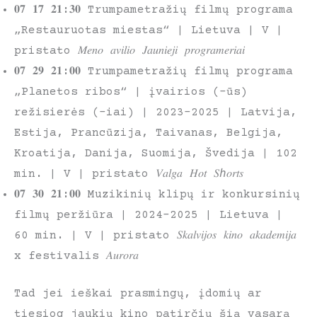
𝟎𝟕 𝟏𝟕 𝟐𝟏:𝟑𝟎 Trumpametražių filmų programa
„Restauruotas miestas“ | Lietuva | V |
pristato 𝑀𝑒𝑛𝑜 𝑎𝑣𝑖𝑙𝑖𝑜 𝐽𝑎𝑢𝑛𝑖𝑒𝑗𝑖 𝑝𝑟𝑜𝑔𝑟𝑎𝑚𝑒𝑟𝑖𝑎𝑖
𝟎𝟕 𝟐𝟗 𝟐𝟏:𝟎𝟎 Trumpametražių filmų programa
„Planetos ribos“ | įvairios (-ūs)
režisierės (-iai) | 2023–2025 | Latvija,
Estija, Prancūzija, Taivanas, Belgija,
Kroatija, Danija, Suomija, Švedija | 102
min. | V | pristato 𝑉𝑎𝑙𝑔𝑎 𝐻𝑜𝑡 𝑆ℎ𝑜𝑟𝑡𝑠
𝟎𝟕 𝟑𝟎 𝟐𝟏:𝟎𝟎 Muzikinių klipų ir konkursinių
filmų peržiūra | 2024–2025 | Lietuva |
60 min. | V | pristato 𝑆𝑘𝑎𝑙𝑣𝑖𝑗𝑜𝑠 𝑘𝑖𝑛𝑜 𝑎𝑘𝑎𝑑𝑒𝑚𝑖𝑗𝑎
x festivalis 𝐴𝑢𝑟𝑜𝑟𝑎
Tad jei ieškai prasmingų, įdomių ar
tiesiog jaukių kino patirčių šią vasarą