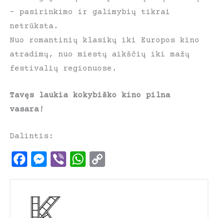
– pasirinkimo ir galimybių tikrai
netrūksta.
Nuo romantinių klasikų iki Europos kino
atradimų, nuo miestų aikščių iki mažų
festivalių regionuose.
Tavęs laukia kokybiško kino pilna
vasara!
Dalintis:
F
M
V
W
C
a
e
i
h
o
c
s
b
a
p
e
s
e
t
y