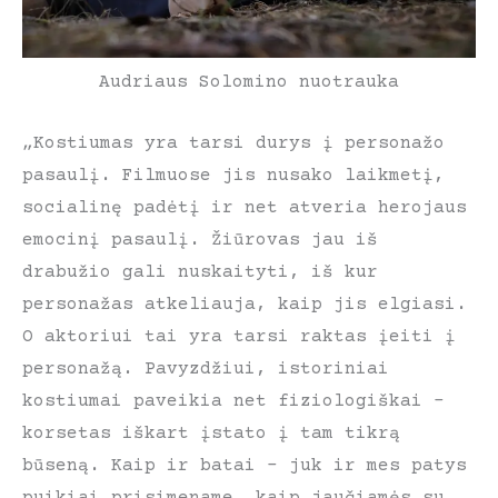
Audriaus Solomino nuotrauka
„Kostiumas yra tarsi durys į personažo
pasaulį. Filmuose jis nusako laikmetį,
socialinę padėtį ir net atveria herojaus
emocinį pasaulį. Žiūrovas jau iš
drabužio gali nuskaityti, iš kur
personažas atkeliauja, kaip jis elgiasi.
O aktoriui tai yra tarsi raktas įeiti į
personažą. Pavyzdžiui, istoriniai
kostiumai paveikia net fiziologiškai –
korsetas iškart įstato į tam tikrą
būseną. Kaip ir batai – juk ir mes patys
puikiai prisimename, kaip jaučiamės su