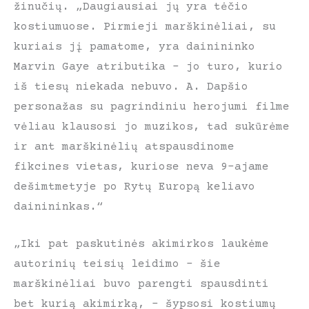
žinučių. „Daugiausiai jų yra tėčio
kostiumuose. Pirmieji marškinėliai, su
kuriais jį pamatome, yra dainininko
Marvin Gaye atributika – jo turo, kurio
iš tiesų niekada nebuvo. A. Dapšio
personažas su pagrindiniu herojumi filme
vėliau klausosi jo muzikos, tad sukūrėme
ir ant marškinėlių atspausdinome
fikcines vietas, kuriose neva 9-ajame
dešimtmetyje po Rytų Europą keliavo
dainininkas.“
„Iki pat paskutinės akimirkos laukėme
autorinių teisių leidimo – šie
marškinėliai buvo parengti spausdinti
bet kurią akimirką, – šypsosi kostiumų