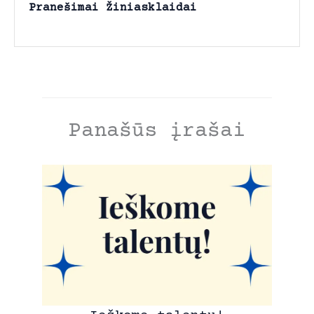
o
g
p
n
Pranešimai Žiniasklaidai
k
e
p
k
r
Panašūs įrašai