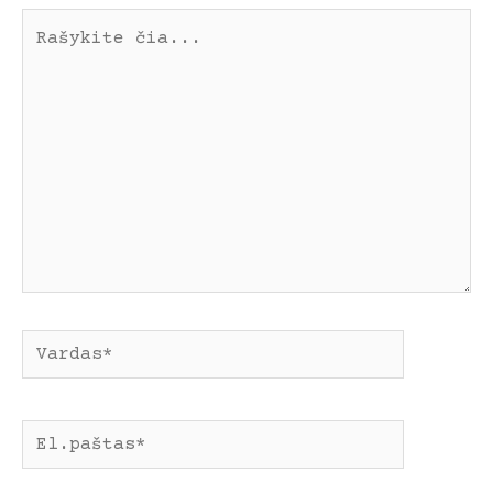
Rašykite
čia...
Pavadinimas*
El.paštas*