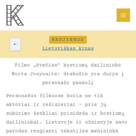
Pereiti
prie
turinio
NAUJIENOS
←
Lietuviškas kinas
Filmo „Svečias“ kostiumų dailininkė
Morta Jonynaitė: drabužis yra durys į
personažo pasaulį
Personažus filmuose kuria ne tik
aktoriai ir režisieriai – prie jų
sukūrimo ženkliai prisideda ir kostiumų
dailininkai. Lietuvoje ir užsienyje savo
parodas rengianti tekstilės menininkė