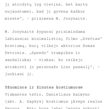
ji atrodytų lyg vietinė, bet kartu
nujaustumei, kad ji gyvena kažkur
mieste“, – prisimena M. Jonynaitė.
M. Jonynaitė šypsosi prisimindama
labiausiai minimalistinį filmo „Svečias“
kostiumą, kurį vilkėjo aktorius Domas
Petronis. „Speedo“ trumpikės ir
sandaliukai – viskas, ko reikėjo
atrakinti jo personažo Lino pasaulį“, –
juokiasi ji.
Užuominos ir žinutės kostiumuose
Vismantės tėčio, Danieliaus kaimyno
(akt. A. Dapšys) kostiumus įkvėpė realus
žmogus. „Būtų buvę labai lengva sukurti