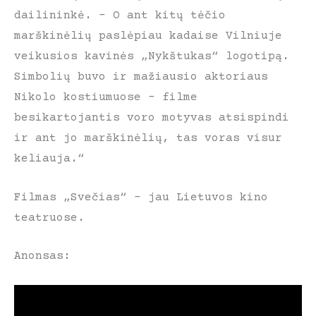
dailininkė. – O ant kitų tėčio
marškinėlių paslėpiau kadaise Vilniuje
veikusios kavinės „Nykštukas“ logotipą.
Simbolių buvo ir mažiausio aktoriaus
Nikolo kostiumuose – filme
besikartojantis voro motyvas atsispindi
ir ant jo marškinėlių, tas voras visur
keliauja.“
Filmas „Svečias“ – jau Lietuvos kino
teatruose.
Anonsas: