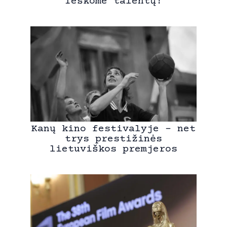
Ieškome talentų!
Kanų kino festivalyje – net
trys prestižinės
lietuviškos premjeros