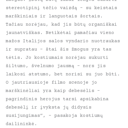
stereotipinį tėčio vaizdą – su keistais
marškiniais ir languotais šortais.
Tačiau norėjau, kad jis būtų organiškai
jaunatviškas. Netikėtai pamačiau vieno
mažos Italijos salos vyndario nuotraukas
ir supratau – štai šis žmogus yra tas
tėtis. Jo kostiumais norėjau sukurti
šiltumo, švelnumo jausmą – nors jis
laikosi atstumo, bet norisi su juo būti.
O jautriausioje filmo scenoje jo
marškinėliai yra kaip debesėlis –
pagrindinis herojus tarsi apsikabina
debesėlį ir įvyksta jų didysis
susijungimas“, – pasakoja kostiumų
dailininkė.