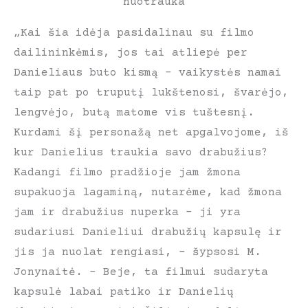
nuotrauka
„Kai šia idėja pasidalinau su filmo
dailininkėmis, jos tai atliepė per
Danieliaus buto kismą – vaikystės namai
taip pat po truputį lukštenosi, švarėjo,
lengvėjo, butą matome vis tuštesnį.
Kurdami šį personažą net apgalvojome, iš
kur Danielius traukia savo drabužius?
Kadangi filmo pradžioje jam žmona
supakuoja lagaminą, nutarėme, kad žmona
jam ir drabužius nuperka – ji yra
sudariusi Danieliui drabužių kapsulę ir
jis ja nuolat rengiasi, – šypsosi M.
Jonynaitė. – Beje, ta filmui sudaryta
kapsulė labai patiko ir Danielių