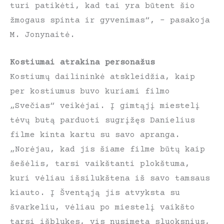
turi patikėti, kad tai yra būtent šio
žmogaus spinta ir gyvenimas“, – pasakoja
M. Jonynaitė.
Kostiumai atrakina personažus
Kostiumų dailininkė atskleidžia, kaip
per kostiumus buvo kuriami filmo
„Svečias“ veikėjai. Į gimtąjį miestelį
tėvų butą parduoti sugrįžęs Danielius
filme kinta kartu su savo apranga.
„Norėjau, kad jis šiame filme būtų kaip
šešėlis, tarsi vaikštanti plokštuma,
kuri vėliau išsilukštena iš savo tamsaus
kiauto. Į Šventąją jis atvyksta su
švarkeliu, vėliau po miestelį vaikšto
tarsi išblukęs, vis nusimeta sluoksnius,