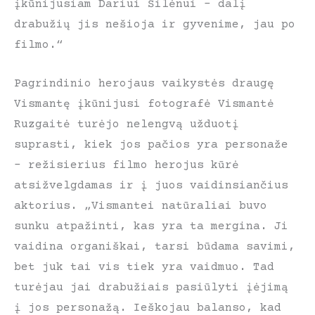
įkūnijusiam Dariui Šilėnui – dalį
drabužių jis nešioja ir gyvenime, jau po
filmo.“
Pagrindinio herojaus vaikystės draugę
Vismantę įkūnijusi fotografė Vismantė
Ruzgaitė turėjo nelengvą užduotį
suprasti, kiek jos pačios yra personaže
– režisierius filmo herojus kūrė
atsižvelgdamas ir į juos vaidinsiančius
aktorius. „Vismantei natūraliai buvo
sunku atpažinti, kas yra ta mergina. Ji
vaidina organiškai, tarsi būdama savimi,
bet juk tai vis tiek yra vaidmuo. Tad
turėjau jai drabužiais pasiūlyti įėjimą
į jos personažą. Ieškojau balanso, kad