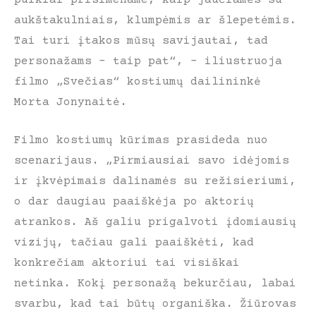
aukštakulniais, klumpėmis ar šlepetėmis.
Tai turi įtakos mūsų savijautai, tad
personažams – taip pat“, – iliustruoja
filmo „Svečias“ kostiumų dailininkė
Morta Jonynaitė.
Filmo kostiumų kūrimas prasideda nuo
scenarijaus. „Pirmiausiai savo idėjomis
ir įkvėpimais dalinamės su režisieriumi,
o dar daugiau paaiškėja po aktorių
atrankos. Aš galiu prigalvoti įdomiausių
vizijų, tačiau gali paaiškėti, kad
konkrečiam aktoriui tai visiškai
netinka. Kokį personažą bekurčiau, labai
svarbu, kad tai būtų organiška. Žiūrovas