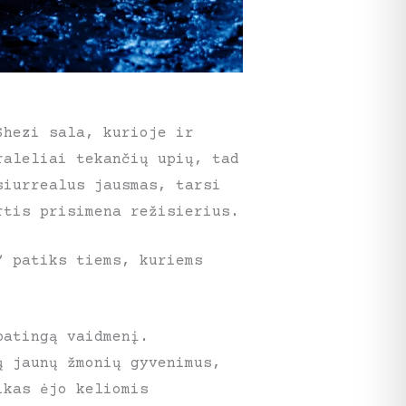
Shezi sala, kurioje ir
raleliai tekančių upių, tad
siurrealus jausmas, tarsi
rtis prisimena režisierius.
“ patiks tiems, kuriems
patingą vaidmenį.
ų jaunų žmonių gyvenimus,
ikas ėjo keliomis