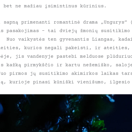
, bet ne mažiau įsimintinus kūrinius.
į sapną primenanti romantinė drama „Ungurys“ 
as pasakojimas – tai dviejų žmonių susitikimo
. Nuo vaikystės ten gyvenantis Liangas, kada
aeities, kurios negali pakeisti, ir ateities,
pėje, jis vandenyje pastebi melduose plūduriu
is kažką pirmykščio ir kartu nežemiško, saloj
Nuo pirmos jų susitikimo akimirkos laikas tar
ją, kurioje pinasi kūniški vienišumo, ilgesio