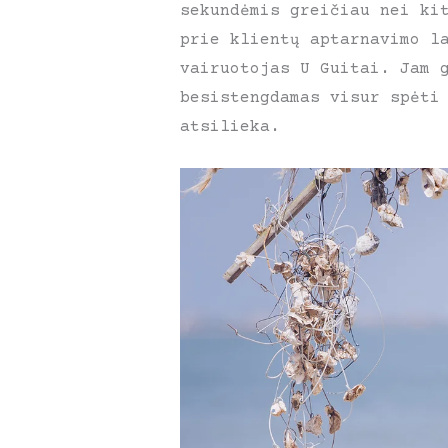
sekundėmis greičiau nei ki
prie klientų aptarnavimo l
vairuotojas U Guitai. Jam 
besistengdamas visur spėti
atsilieka.