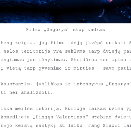
Filmo „Ungurys“ stop kadras
-teng teigia, jog filmo idėją įkvėpė unikali 
a salos teritorija yra sekluma tarp dviejų pa
vengiamas jos išnykimas. Atsidūrus ten apima 
 į vietą tarp gyvenimo ir mirties – savo pati
kaustantis, jusliškas ir intensyvus „Ungurys
rti nei analizuoti.
giška meilės istorija, kurioje laikas užima y
 komedijoje „Dingęs Valentinas“ stebime dviej
urėjo keistą santykį su laiku. Jang Siaoči la