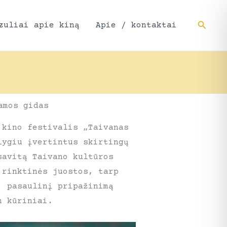
Paieš
zuliai apie kiną
Apie / kontaktai
amos gidas
 kino festivalis „Taivanas
lygiu įvertintus skirtingų
savitą Taivano kultūros
 rinktinės juostos, tarp
, pasaulinį pripažinimą
n kūriniai.