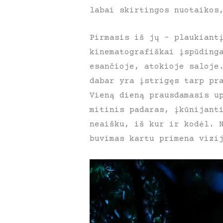
labai skirtingos nuotaikos
Pirmasis iš jų – plaukiant
kinematografiškai įspūding
esančioje, atokioje saloje
dabar yra įstrigęs tarp pr
Vieną dieną prausdamasis u
mitinis padaras, įkūnijant
neaišku, iš kur ir kodėl. 
buvimas kartu primena vizi