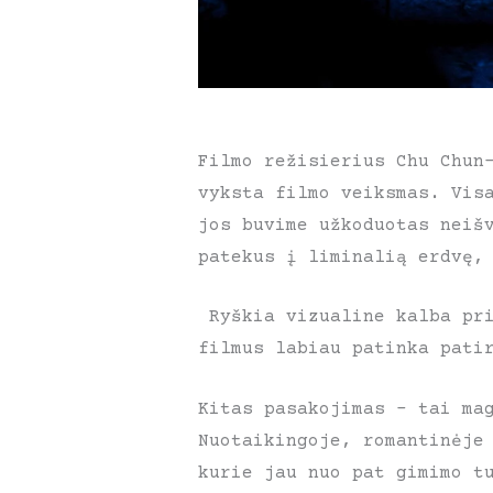
Filmo režisierius Chu Chun
vyksta filmo veiksmas. Vis
jos buvime užkoduotas neiš
patekus į liminalią erdvę,
Ryškia vizualine kalba pri
filmus labiau patinka pati
Kitas pasakojimas – tai ma
Nuotaikingoje, romantinėje
kurie jau nuo pat gimimo t