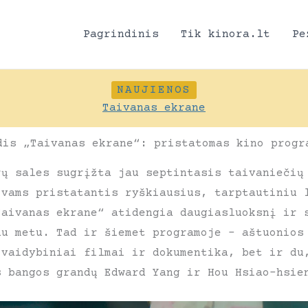
Pagrindinis
Tik kinora.lt
Pe
NAUJIENOS
Taivanas ekrane
dis „Taivanas ekrane“: pristatomas kino progr
rų sales sugrįžta jau septintasis taivaniečių
ovams pristatantis ryškiausius, tarptautiniu 
Taivanas ekrane“ atidengia daugiasluoksnį ir 
nu metu. Tad ir šiemet programoje – aštuonios
 vaidybiniai filmai ir dokumentika, bet ir du
s bangos grandų Edward Yang ir Hou Hsiao-hsie