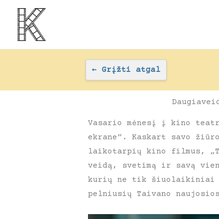
Pereiti
prie
turinio
←
Grįžti atgal
Daugiavei
Vasario mėnesį į kino teat
ekrane“. Kaskart savo žiūr
laikotarpių kino filmus, „
veidą, svetimą ir savą vie
kurių ne tik šiuolaikiniai
pelniusių Taivano naujosio