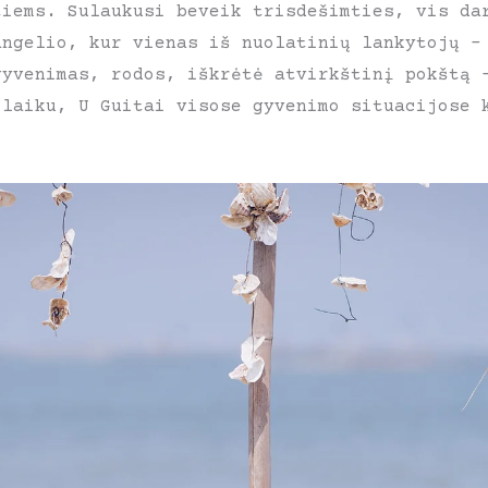
tiems. Sulaukusi beveik trisdešimties, vis da
angelio, kur vienas iš nuolatinių lankytojų –
gyvenimas, rodos, iškrėtė atvirkštinį pokštą 
 laiku, U Guitai visose gyvenimo situacijose 