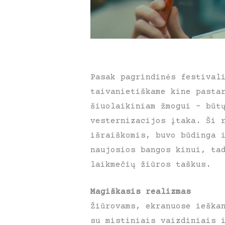
Pasak pagrindinės festival
taivanietiškame kine pasta
šiuolaikiniam žmogui – būt
vesternizacijos įtaka. Ši 
išraiškomis, buvo būdinga 
naujosios bangos kinui, ta
laikmečių žiūros taškus.
Magiškasis realizmas
Žiūrovams, ekranuose ieška
su mistiniais vaizdiniais 