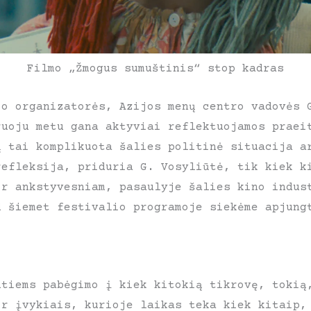
Filmo „Žmogus sumuštinis“ stop kadras
io organizatorės, Azijos menų centro vadovės 
ruoju metu gana aktyviai reflektuojamos praei
ų tai komplikuota šalies politinė situacija a
refleksija, priduria G. Vosyliūtė, tik kiek k
ir ankstyvesniam, pasaulyje šalies kino indus
d šiemet festivalio programoje siekėme apjung
ntiems pabėgimo į kiek kitokią tikrovę, tokią
ir įvykiais, kurioje laikas teka kiek kitaip,