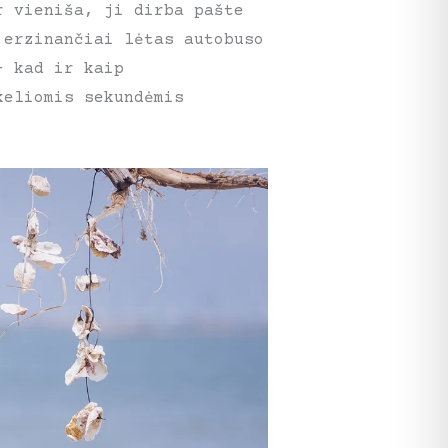
r vieniša, ji dirba pašte
 erzinančiai lėtas autobuso
– kad ir kaip
keliomis sekundėmis