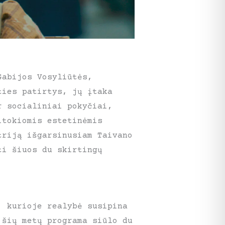
Gabijos Vosyliūtės,
ties patirtys, jų įtaka
r socialiniai pokyčiai,
itokiomis estetinėmis
triją išgarsinusiam Taivano
ti šiuos du skirtingų
, kurioje realybė susipina
 šių metų programa siūlo du