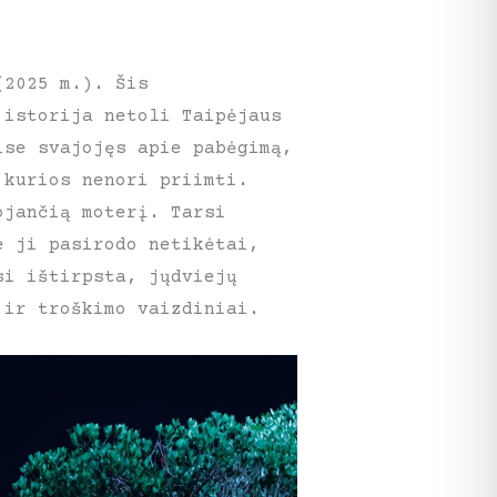
(2025 m.). Šis
 istorija netoli Taipėjaus
ise svajojęs apie pabėgimą,
 kurios nenori priimti.
ojančią moterį. Tarsi
e ji pasirodo netikėtai,
si ištirpsta, jųdviejų
 ir troškimo vaizdiniai.