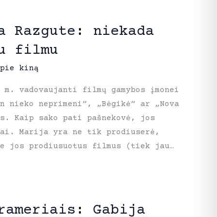
a Razgute: niekada
u filmu
pie kiną
 m. vadovaujanti filmų gamybos įmonei
n nieko neprimeni“, „Bėgikė“ ar „Nova
s. Kaip sako pati pašnekovė, jos
iai. Marija yra ne tik prodiuserė,
ie jos prodiusuotus filmus (tiek jau…
rameriais: Gabija