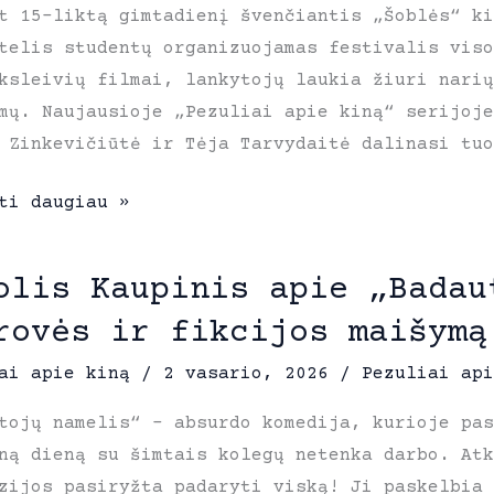
t 15-liktą gimtadienį švenčiantis „Šoblės“ ki
acija“:
telis studentų organizuojamas festivalis vis
ksleivių filmai, lankytojų laukia žiuri nari
mų. Naujausioje „Pezuliai apie kiną“ serijoje
 Zinkevičiūtė ir Tėja Tarvydaitė dalinasi tuo
ojam,
s“
ti daugiau »
alio
zatorės:
iai
olis Kaupinis apie „Badau
ta
rovės ir fikcijos maišymą
telis
tų
ai apie kiną
/
2 vasario, 2026
/
Pezuliai api
zuojamas
tojų namelis“ – absurdo komedija, kurioje pas
ną dieną su šimtais kolegų netenka darbo. Atk
alis
zijos pasiryžta padaryti viską! Ji paskelbia
oje