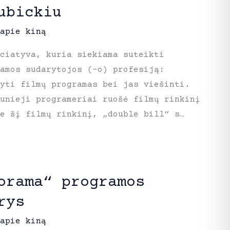
ubickiu
apie kiną
ciatyva, kuria siekiama suteikti
amos sudarytojos (-o) profesiją:
yti filmų programas bei jas viešinti.
unieji programeriai ruošė filmų rinkinį
ie šį filmų rinkinį, „double bill“ s…
orama“ programos
rys
apie kiną