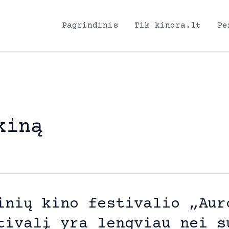
Pagrindinis
Tik kinora.lt
Pe
kiną
inių kino festivalio „Aur
tivalį yra lengviau nei s