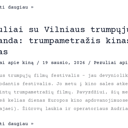
ti daugiau »
vičius
uliai su Vilniaus trumpųj
anda: trumpametražis kina
as
ai apie kiną
/
19 sausio, 2026
/
Pezuliai api
tas
us trumpųjų filmų festivalis – jau devyniolik
odantis festivalis. Jo metu į kino sales atke
s
intų trumpametražių filmų. Pavyzdžiui, šių m
eš kelias dienas Europos kino apdovanojimuos
ajaei). Žiūrovų laukia ir operatoriaus Audria
ai
ti daugiau »