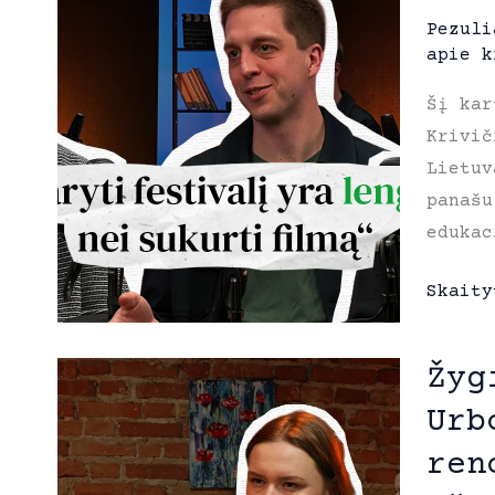
Pezuli
apie k
Šį kar
Krivič
Lietuv
panašu
edukac
Mokini
Skaity
kino
festiv
Žyg
„Auror
Urb
kūrėja
padary
ren
festiv