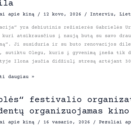
ila
au
ai apie kiną
/
12 kovo, 2026
/
Interviu
,
Liet
acija“ yra debiutinis režisierės Gabrielės Ur
i
 kuri atsikrausčius į naują butą su savo dra
mą“. Ji susiduria ir su buto renovacijos dil
, sutiktu Olegu, kuris į gyvenimą įneša tik d
tyje Ilona jaučia didžiulį stresą artėjant 30
ntė
ti daugiau »
itė
blės“ festivalio organiza
dentų organizuojamas kino
lės
itės
ai apie kiną
/
16 vasario, 2026
/
Pezuliai ap