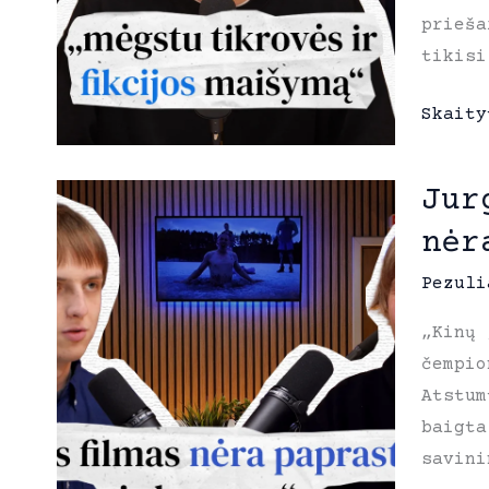
prieša
tikisi
Karoli
Skaity
Kaupin
apie
Jur
„Badau
nėr
namelį
mėgstu
Pezuli
tikrov
„Kinų 
ir
čempio
fikcij
Atstum
maišym
baigta
savini