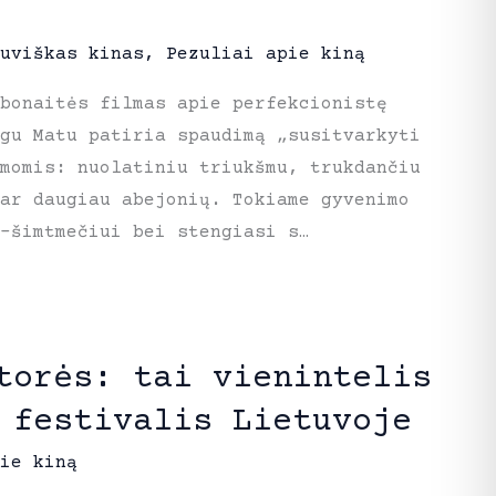
uviškas kinas
,
Pezuliai apie kiną
bonaitės filmas apie perfekcionistę
ugu Matu patiria spaudimą „susitvarkyti
emomis: nuolatiniu triukšmu, trukdančiu
ar daugiau abejonių. Tokiame gyvenimo
–šimtmečiui bei stengiasi s…
torės: tai vienintelis
 festivalis Lietuvoje
ie kiną