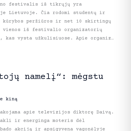
no festivalis iš tikrųjų yra
oje Lietuvoje. Čia rodomi studentų ir
ų kūrybos peržiūros ir net 10 skirtingų
 vienos iš festivalio organizatorių
, kas vysta užkulisiuose. Apie organiz…
tojų namelį“: mėgstu
e kiną
akojama apie televizijos diktorę Daivą.
akli ir energinga moteris dėl
 bado akciją ir apsigyvena vagonėlyje