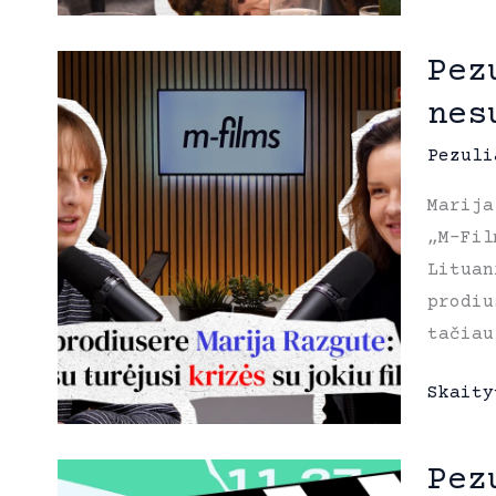
su
Vilnia
Pez
trumpų
nes
filmų
festiv
Pezuli
komand
Marija
trumpa
„M-Fil
kinas
Lituan
yra
prodiu
profes
tačiau
kinas
Pezuli
Skaity
su
prodiu
Pez
Marija