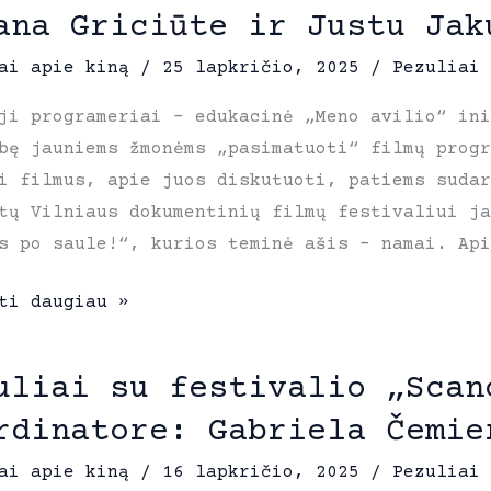
ana Griciūte ir Justu Jak
e:
a
ai apie kiną
/
25 lapkričio, 2025
/
Pezuliai 
ji programeriai – edukacinė „Meno avilio“ ini
si
bę jauniems žmonėms „pasimatuoti“ filmų progr
i filmus, apie juos diskutuoti, patiems sudar
tų Vilniaus dokumentinių filmų festivaliui ja
s po saule!“, kurios teminė ašis – namai. Ap
ai
ti daugiau »
siais
uliai su festivalio „Scan
meriais:
rdinatore: Gabriela Čemie
ai apie kiną
/
16 lapkričio, 2025
/
Pezuliai 