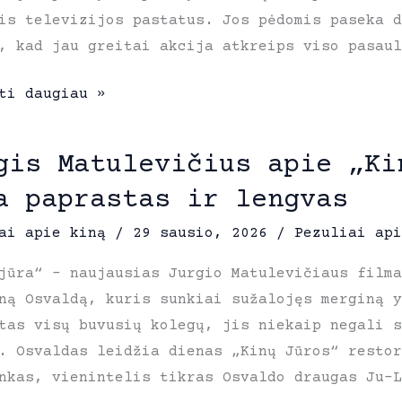
is televizijos pastatus. Jos pėdomis paseka 
, kad jau greitai akcija atkreips viso pasaul
s
ti daugiau »
is
gis Matulevičius apie „Ki
tojų
a paprastas ir lengvas
“:
ai apie kiną
/
29 sausio, 2026
/
Pezuliai api
ės
jūra“ – naujausias Jurgio Matulevičiaus filma
ną Osvaldą, kuris sunkiai sužalojęs merginą y
os
tas visų buvusių kolegų, jis niekaip negali s
ą
. Osvaldas leidžia dienas „Kinų Jūros“ resto
nkas, vienintelis tikras Osvaldo draugas Ju-L