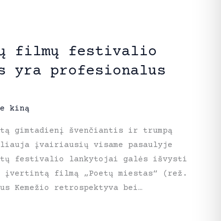
ų filmų festivalio
s yra profesionalus
e kiną
tą gimtadienį švenčiantis ir trumpą
liauja įvairiausių visame pasaulyje
etų festivalio lankytojai galės išvysti
e įvertintą filmą „Poetų miestas“ (rež.
us Kemežio retrospektyva bei…