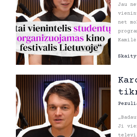
Jau ne
„Renov
vienin
išorę
net mo
labai
progra
daug
Kamilė
renovu
o
„Šoblė
Skaity
viduje
festiv
tie
organi
vamzdž
Kar
tai
įtrūks
tik
vienin
ir
studen
užpila
Pezuli
organi
„Badau
kino
Ji vie
festiv
televi
Lietuv