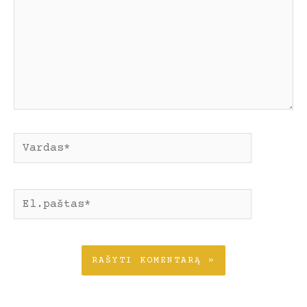
Pavadinimas*
El.paštas*