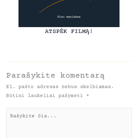
ATSPĖK FILMĄ!
Parašykite komentarą
El. pašto adresas nebus skelbiamas.
Būtini laukeliai pažymėti
*
Rašykite
čia...